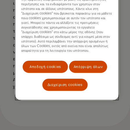
ισοτιμία μετατροπής νομίσματος κατά την
περιήγησης και τα ενδιαφέροντα των χρηστών στον
ιστότοπο και σε άλλους ιστότοπους. Κάντε κλικ στη
ημερομηνία και ώρα επεξεργασίας της
"Διαχείριση cookies" που βρίσκεται παρακάτω για να μάθετε
συναλλαγής. Εάν η μετατροπή της συναλλαγής
ποια cookies χρησιμοποιούμε σε αυτόν τον ιστότοπο και
γιατί. Μπορείτε πάντα να αλλάξετε τις προτιμήσεις
πραγματοποιηθεί από τον έμπορο ή τον χειριστή
συγκατάθεσής σας χρησιμοποιώντας το εργαλείο
του ATM, οι τιμές μετατροπής συναλλάγματος
"Διαχείριση cookies" στο κάτω μέρος της οθόνης (που
υπάρχει διαθέσιμο ως σύνδεσμος αντί για κουμπί μέσα στον
της Mastercard δεν ισχύουν. Αυτό συμβαίνει
ιστότοπο). Αυτό περιλαμβάνει την απόρριψη ορισμένων ή
συνήθως όταν επιλέγετε να πληρώσετε στο
όλων των Cookies, εκτός από εκείνα που είναι απολύτως
απαραίτητα για τη λειτουργία του ιστότοπου.
νόμισμα της κάρτας σας και όχι στο νόμισμα του
εμπόρου ή του ΑΤΜ. Για περισσότερες
πληροφορίες σχετικά με την ισοτιμία
Αποδοχή cookies
Απόρριψη όλων
μετατροπής νομίσματος για αγορές στην
Αργεντινή, επισκεφθείτε τη διεύθυνση:
Διαχείριση cookies
www.mastercard.com.ar