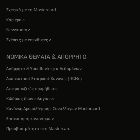
Σχετικά με τη Mastercard
opens in a new tab
Καριέρα
opens in a new tab
Newsroom
opens in a new tab
Σχέσεις με επενδυτές
ΝΟΜΙΚΑ ΘΕΜΑΤΑ & ΑΠΟΡΡΗΤΟ
Απόρρητο & Υπευθυνότητα Δεδομένων
Δεσμευτικοί Εταιρικοί Κανόνες (BCRs)
Διατραπεζικές προμήθειες
opens in a new tab
Κώδικας δεοντολογίας
Κανόνες Δρομολόγησης Συναλλαγών Mastercard
Επισκόπηση κανονισμών
Προσβασιμότητα στη Mastercard