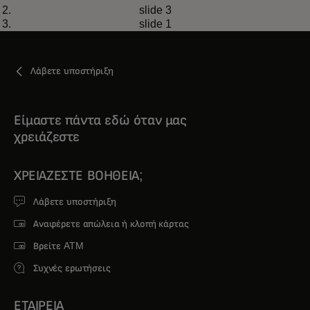
Στο Τόκιο, αποφεύγοντας τα πλήθη
Διαβάστε περισσότερα
slide 3
και τρώγοντας καλά
slide 1
Λάβετε υποστήριξη
Είμαστε πάντα εδώ όταν μας
χρειάζεστε
ΧΡΕΙΆΖΕΣΤΕ ΒΟΉΘΕΙΑ;
Λάβετε υποστήριξη
Αναφέρετε απώλεια ή κλοπή κάρτας
Βρείτε ATM
Συχνές ερωτήσεις
ΕΤΑΙΡΕΙΑ