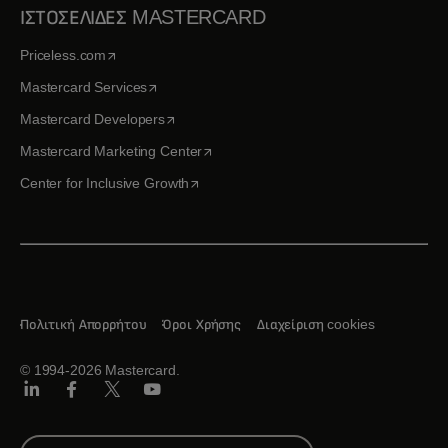
ΙΣΤΟΣΕΛΙΔΕΣ MASTERCARD
opens in a new tab
Priceless.com
opens in a new tab
Mastercard Services
opens in a new tab
Mastercard Developers
opens in a new tab
Mastercard Marketing Center
opens in a new tab
Center for Inclusive Growth
Πολιτική Απορρήτου
Όροι Χρήσης
Διαχείριση cookies
© 1994-2026 Mastercard.
Linkedin
Facebook
Twitter/X
Youtube
Select