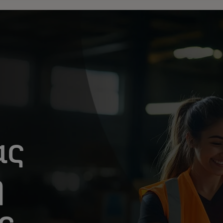
ας
ή
ς