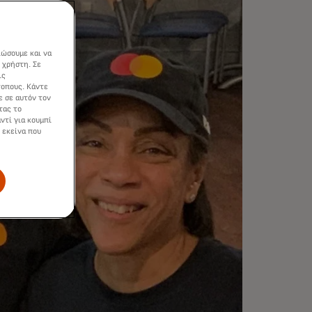
ιώσουμε και να
 χρήστη. Σε
ις
τοπους. Κάντε
ε σε αυτόν τον
τας το
ντί για κουμπί
 εκείνα που