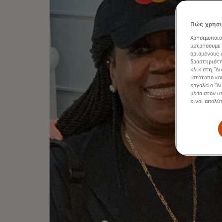
Πώς χρησι
Χρησιμοποιο
μετρήσουμε 
ορισμένους 
δραστηριότη
κλικ στη "Δ
ιστότοπο κα
εργαλείο "Δ
μέσα στον ι
είναι απολύ