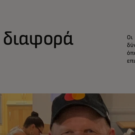
 διαφορά
Οι
δύ
όπ
επ