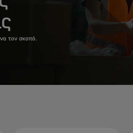
ας
να τον σκοπό.