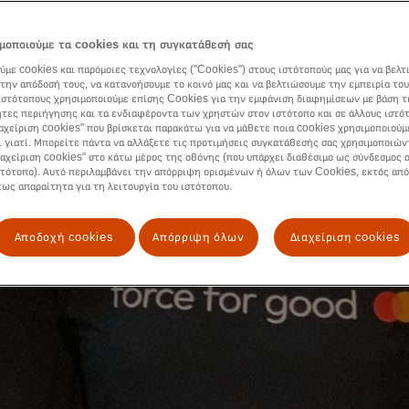
μοποιούμε τα cookies και τη συγκατάθεσή σας
ύμε cookies και παρόμοιες τεχνολογίες ("Cookies") στους ιστότοπούς μας για να βελτ
την απόδοσή τους, να κατανοήσουμε το κοινό μας και να βελτιώσουμε την εμπειρία του
ιστότοπους χρησιμοποιούμε επίσης Cookies για την εμφάνιση διαφημίσεων με βάση τ
τες περιήγησης και τα ενδιαφέροντα των χρηστών στον ιστότοπο και σε άλλους ιστό
ιαχείριση cookies" που βρίσκεται παρακάτω για να μάθετε ποια cookies χρησιμοποιούμ
ι γιατί. Μπορείτε πάντα να αλλάξετε τις προτιμήσεις συγκατάθεσής σας χρησιμοποιών
ιαχείριση cookies" στο κάτω μέρος της οθόνης (που υπάρχει διαθέσιμο ως σύνδεσμος α
στότοπο). Αυτό περιλαμβάνει την απόρριψη ορισμένων ή όλων των Cookies, εκτός από
τως απαραίτητα για τη λειτουργία του ιστότοπου.
Αποδοχή cookies
Απόρριψη όλων
Διαχείριση cookies