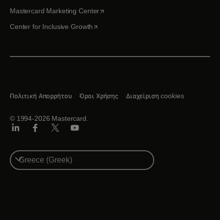
opens in a new tab
Mastercard Marketing Center
opens in a new tab
Center for Inclusive Growth
Πολιτική Απορρήτου
Όροι Χρήσης
Διαχείριση cookies
© 1994-2026 Mastercard.
Linkedin
Facebook
Twitter/X
Youtube
Select
a
country