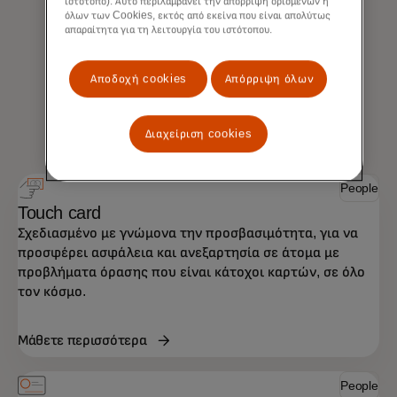
ιστότοπο). Αυτό περιλαμβάνει την απόρριψη ορισμένων ή
όλων των Cookies, εκτός από εκείνα που είναι απολύτως
απαραίτητα για τη λειτουργία του ιστότοπου.
Αποδοχή cookies
Απόρριψη όλων
Διαχείριση cookies
People
Touch card
Σχεδιασμένο με γνώμονα την προσβασιμότητα, για να
προσφέρει ασφάλεια και ανεξαρτησία σε άτομα με
προβλήματα όρασης που είναι κάτοχοι καρτών, σε όλο
τον κόσμο.
Μάθετε περισσότερα
People