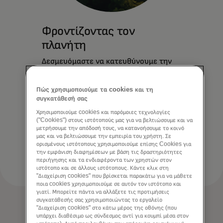
Φροντίζοντας τον
πλανήτη
Δεσμευόμαστε να κατευθύνουμε την
επιχείρησή μας προς μηδενικές
εκπομπές και να δημιουργούμε
Πώς χρησιμοποιούμε τα cookies και τη
μακροχρόνια αξία για επιχειρήσεις,
συγκατάθεσή σας
ανθρώπους και τον πλανήτη.
Χρησιμοποιούμε cookies και παρόμοιες τεχνολογίες
("Cookies") στους ιστότοπούς μας για να βελτιώσουμε και να
μετρήσουμε την απόδοσή τους, να κατανοήσουμε το κοινό
Μάθετε περισσότερα
μας και να βελτιώσουμε την εμπειρία του χρήστη. Σε
ορισμένους ιστότοπους χρησιμοποιούμε επίσης Cookies για
την εμφάνιση διαφημίσεων με βάση τις δραστηριότητες
περιήγησης και τα ενδιαφέροντα των χρηστών στον
ιστότοπο και σε άλλους ιστότοπους. Κάντε κλικ στη
"Διαχείριση cookies" που βρίσκεται παρακάτω για να μάθετε
ποια cookies χρησιμοποιούμε σε αυτόν τον ιστότοπο και
γιατί. Μπορείτε πάντα να αλλάξετε τις προτιμήσεις
συγκατάθεσής σας χρησιμοποιώντας το εργαλείο
"Διαχείριση cookies" στο κάτω μέρος της οθόνης (που
υπάρχει διαθέσιμο ως σύνδεσμος αντί για κουμπί μέσα στον