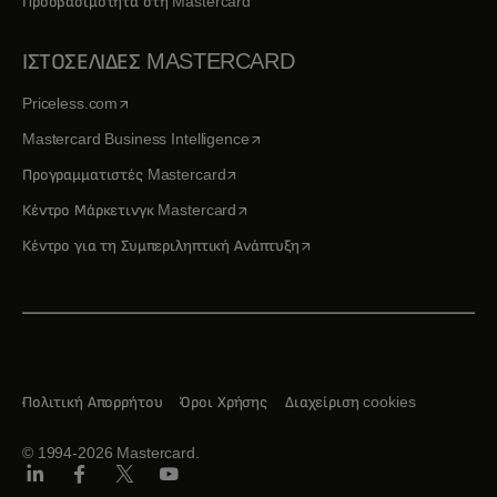
Προσβασιμότητα στη Mastercard
ΙΣΤΟΣΕΛΙΔΕΣ MASTERCARD
opens in a new tab
Priceless.com
opens in a new tab
Mastercard Business Intelligence
opens in a new tab
Προγραμματιστές Mastercard
opens in a new tab
Κέντρο Μάρκετινγκ Mastercard
opens in a new tab
Κέντρο για τη Συμπεριληπτική Ανάπτυξη
Πολιτική Απορρήτου
Όροι Χρήσης
Διαχείριση cookies
© 1994-2026 Mastercard.
Linkedin
Facebook
Twitter/X
Youtube