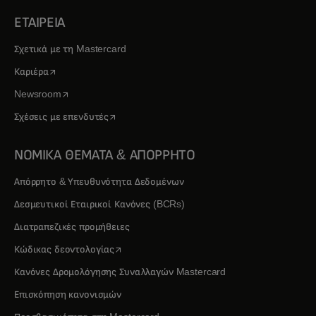
ΕΤΑΙΡΕΙΑ
Σχετικά με τη Mastercard
opens in a new tab
Καριέρα
opens in a new tab
Newsroom
opens in a new tab
Σχέσεις με επενδυτές
ΝΟΜΙΚΑ ΘΕΜΑΤΑ & ΑΠΟΡΡΗΤΟ
Απόρρητο & Υπευθυνότητα Δεδομένων
Δεσμευτικοί Εταιρικοί Κανόνες (BCRs)
Διατραπεζικές προμήθειες
opens in a new tab
Κώδικας δεοντολογίας
Κανόνες Δρομολόγησης Συναλλαγών Mastercard
Επισκόπηση κανονισμών