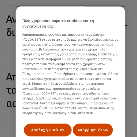
Ανθρώπινα
Πώς χρησιμοποιούμε τα cookies και τη
συγκατάθεσή σας
δικαιώματα
Χρησιμοποιούμε cookies και παρόμοιες τεχνολογίες
("Cookies") στους ιστότοπούς μας για να βελτιώσουμε και να
μετρήσουμε την απόδοσή τους, να κατανοήσουμε το κοινό
μας και να βελτιώσουμε την εμπειρία του χρήστη. Σε
ορισμένους ιστότοπους χρησιμοποιούμε επίσης Cookies για
την εμφάνιση διαφημίσεων με βάση τις δραστηριότητες
περιήγησης και τα ενδιαφέροντα των χρηστών στον
ιστότοπο και σε άλλους ιστότοπους. Κάντε κλικ στη
Απόρρητο, ευθύνη για
"Διαχείριση cookies" που βρίσκεται παρακάτω για να μάθετε
ποια cookies χρησιμοποιούμε σε αυτόν τον ιστότοπο και
γιατί. Μπορείτε πάντα να αλλάξετε τις προτιμήσεις
τα δεδομένα και
συγκατάθεσής σας χρησιμοποιώντας το εργαλείο
"Διαχείριση cookies" στο κάτω μέρος της οθόνης (που
υπάρχει διαθέσιμο ως σύνδεσμος αντί για κουμπί μέσα στον
ασφάλεια
ιστότοπο). Αυτό περιλαμβάνει την απόρριψη ορισμένων ή
όλων των Cookies, εκτός από εκείνα που είναι απολύτως
απαραίτητα για τη λειτουργία του ιστότοπου.
Αποδοχή cookies
Απόρριψη όλων