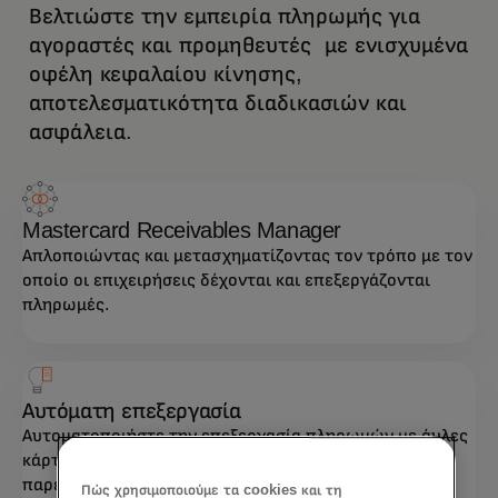
Βελτιώστε την εμπειρία πληρωμής για
αγοραστές και προμηθευτές με ενισχυμένα
οφέλη κεφαλαίου κίνησης,
αποτελεσματικότητα διαδικασιών και
ασφάλεια.
Mastercard Receivables Manager
Απλοποιώντας και μετασχηματίζοντας τον τρόπο με τον
οποίο οι επιχειρήσεις δέχονται και επεξεργάζονται
πληρωμές.
Αυτόματη επεξεργασία
Αυτοματοποιήστε την επεξεργασία πληρωμών με άυλες
κάρτες για προμηθευτές – χωρίς καμία χειροκίνητη
παρέμβαση.
Πώς χρησιμοποιούμε τα cookies και τη