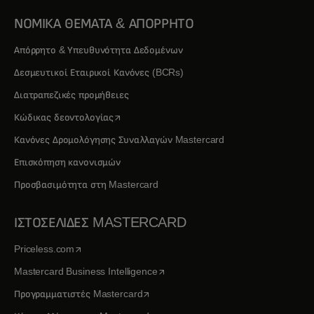
ΝΟΜΙΚΑ ΘΕΜΑΤΑ & ΑΠΟΡΡΗΤΟ
Απόρρητο & Υπευθυνότητα Δεδομένων
Δεσμευτικοί Εταιρικοί Κανόνες (BCRs)
Διατραπεζικές προμήθειες
opens in a new tab
Κώδικας δεοντολογίας
Κανόνες Δρομολόγησης Συναλλαγών Mastercard
Επισκόπηση κανονισμών
Προσβασιμότητα στη Mastercard
ΙΣΤΟΣΕΛΙΔΕΣ MASTERCARD
opens in a new tab
Priceless.com
opens in a new tab
Mastercard Business Intelligence
opens in a new tab
Προγραμματιστές Mastercard