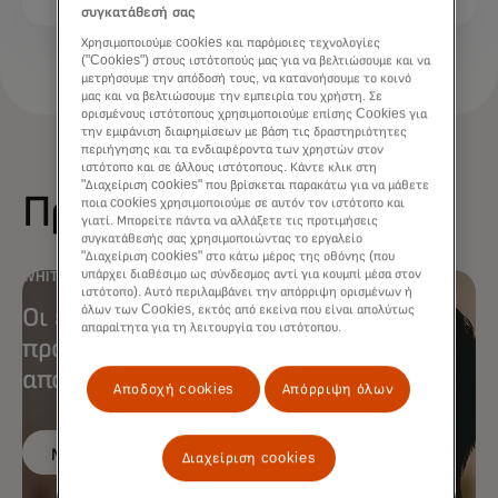
συγκατάθεσή σας
Χρησιμοποιούμε cookies και παρόμοιες τεχνολογίες
("Cookies") στους ιστότοπούς μας για να βελτιώσουμε και να
μετρήσουμε την απόδοσή τους, να κατανοήσουμε το κοινό
μας και να βελτιώσουμε την εμπειρία του χρήστη. Σε
ορισμένους ιστότοπους χρησιμοποιούμε επίσης Cookies για
την εμφάνιση διαφημίσεων με βάση τις δραστηριότητες
περιήγησης και τα ενδιαφέροντα των χρηστών στον
ιστότοπο και σε άλλους ιστότοπους. Κάντε κλικ στη
"Διαχείριση cookies" που βρίσκεται παρακάτω για να μάθετε
Προτεινόμενα
ποια cookies χρησιμοποιούμε σε αυτόν τον ιστότοπο και
γιατί. Μπορείτε πάντα να αλλάξετε τις προτιμήσεις
συγκατάθεσής σας χρησιμοποιώντας το εργαλείο
"Διαχείριση cookies" στο κάτω μέρος της οθόνης (που
υπάρχει διαθέσιμο ως σύνδεσμος αντί για κουμπί μέσα στον
WHITE PAPER
ιστότοπο). Αυτό περιλαμβάνει την απόρριψη ορισμένων ή
Οι εκκαθαριστές μπορούν να
όλων των Cookies, εκτός από εκείνα που είναι απολύτως
απαραίτητα για τη λειτουργία του ιστότοπου.
προωθήσουν την ανάπτυξη της
αποδοχής επαγγελματικών καρτών
Αποδοχή cookies
Απόρριψη όλων
opens in a new tab
Μάθετε περισσότερα
Διαχείριση cookies