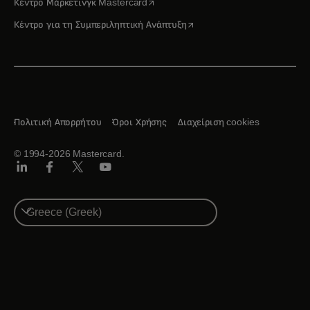
opens in a new tab
Κέντρο Μάρκετινγκ Mastercard
opens in a new tab
Κέντρο για τη Συμπεριληπτική Ανάπτυξη
Πολιτική Απορρήτου
Όροι Χρήσης
Διαχείριση cookies
© 1994-2026 Mastercard.
Linkedin
Facebook
Twitter/X
Youtube
Select
a
country