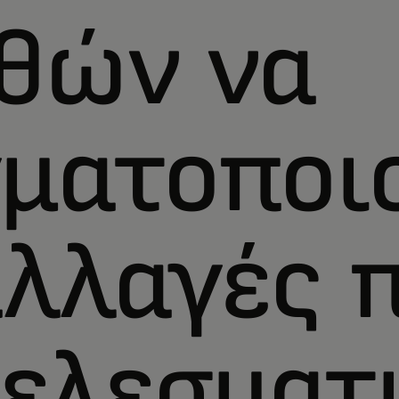
θών να
ματοποι
λλαγές π
ελεσματι