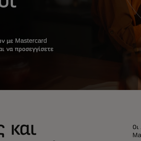
ών με Mastercard
αι να προσεγγίσετε
 και
Οι
Ma