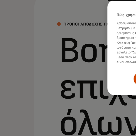
Πώς χρησι
Χρησιμοποιο
ΤΡΟΠΟΙ ΑΠΟΔΟΧΗΣ ΠΛΗΡΩΜΩΝ
μετρήσουμε 
Βοηθ
ορισμένους 
δραστηριότη
κλικ στη "Δ
ιστότοπο κα
εργαλείο "Δ
μέσα στον ι
είναι απολύ
επιχ
όλω