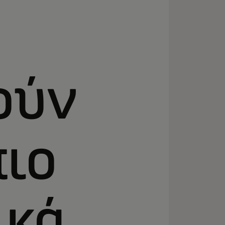
ούν
ιο
κά.