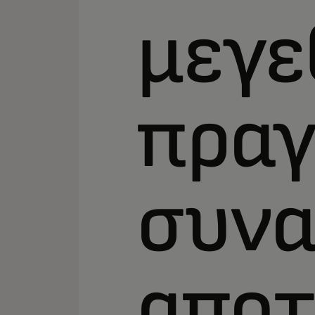
μεγε
πραγ
συνα
αποτ