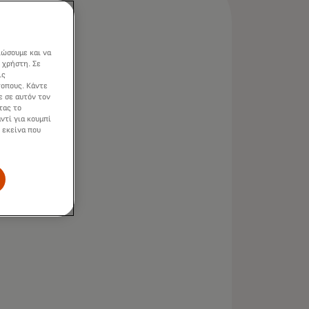
ιώσουμε και να
 χρήστη. Σε
ις
τοπους. Κάντε
ε σε αυτόν τον
τας το
ντί για κουμπί
 εκείνα που