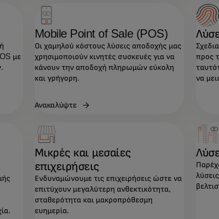
Mobile Point of Sale (POS)
Λύσε
 ή
Οι χαμηλού κόστους λύσεις αποδοχής μας
Σχεδια
POS με
χρησιμοποιούν κινητές συσκευές για να
προς 
.
κάνουν την αποδοχή πληρωμών εύκολη
ταυτότ
και γρήγορη.
να μει
Ανακαλύψτε
Μικρές και μεσαίες
Λύσ
επιχειρήσεις
Παρέχο
λύσει
μής
Ενδυναμώνουμε τις επιχειρήσεις ώστε να
βελτι
επιτύχουν μεγαλύτερη ανθεκτικότητα,
σταθερότητα και μακροπρόθεσμη
ία.
ευημερία.