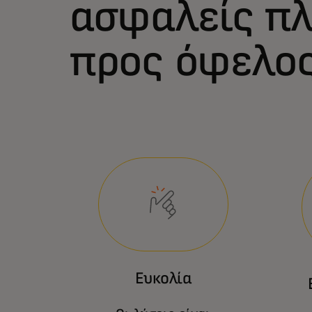
ασφαλείς π
προς όφελο
Ευκολία