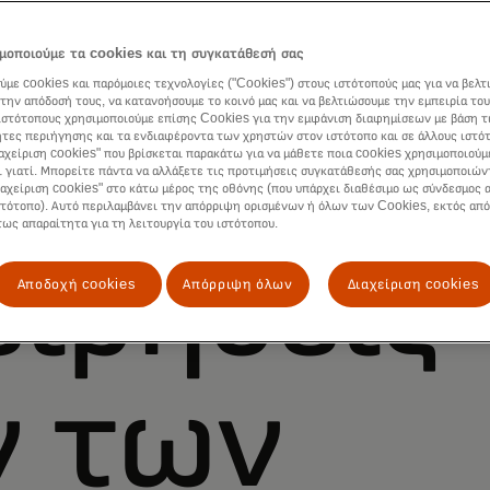
μοποιούμε τα cookies και τη συγκατάθεσή σας
ύμε cookies και παρόμοιες τεχνολογίες ("Cookies") στους ιστότοπούς μας για να βελτ
την απόδοσή τους, να κατανοήσουμε το κοινό μας και να βελτιώσουμε την εμπειρία του
άμε τις
ιστότοπους χρησιμοποιούμε επίσης Cookies για την εμφάνιση διαφημίσεων με βάση τ
τες περιήγησης και τα ενδιαφέροντα των χρηστών στον ιστότοπο και σε άλλους ιστό
ιαχείριση cookies" που βρίσκεται παρακάτω για να μάθετε ποια cookies χρησιμοποιούμ
ι γιατί. Μπορείτε πάντα να αλλάξετε τις προτιμήσεις συγκατάθεσής σας χρησιμοποιών
ιαχείριση cookies" στο κάτω μέρος της οθόνης (που υπάρχει διαθέσιμο ως σύνδεσμος α
στότοπο). Αυτό περιλαμβάνει την απόρριψη ορισμένων ή όλων των Cookies, εκτός από
τως απαραίτητα για τη λειτουργία του ιστότοπου.
ειρήσεις
Αποδοχή cookies
Απόρριψη όλων
Διαχείριση cookies
ν των