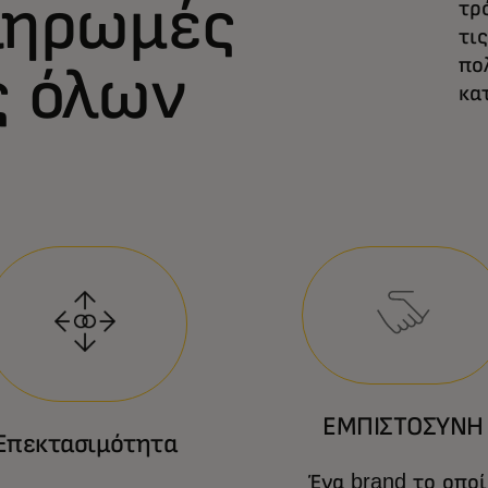
ληρωμές
τρ
τι
πο
ς όλων
κα
ΕΜΠΙΣΤΟΣΥΝΗ
Επεκτασιμότητα
Ένα brand το οποί