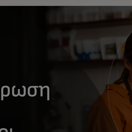
ήρωση
οι