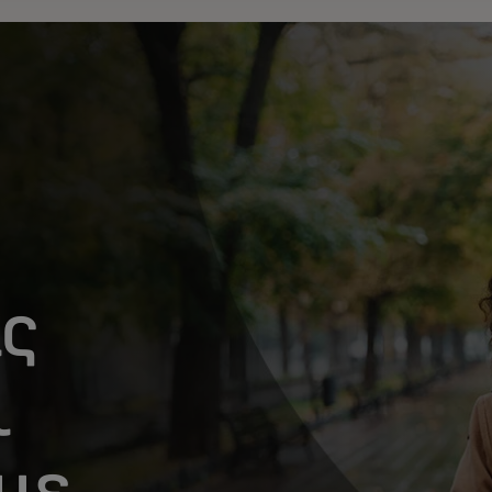
ις
ι
με