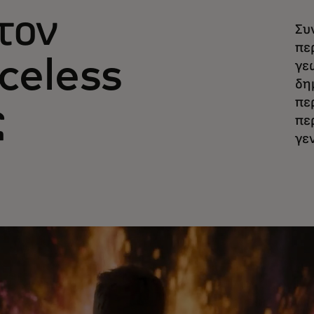
τον
Συ
πε
celess
γε
δη
πε
ς
πε
γε