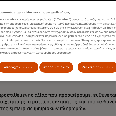
οποιούμε τα cookies και τη συγκατάθεσή σας
ύμε cookies και παρόμοιες τεχνολογίες ("Cookies") στους ιστότοπούς μας για να βελ
με την απόδοσή τους, να κατανοήσουμε το κοινό μας και να βελτιώσουμε την εμπειρία 
ιστότοπους χρησιμοποιούμε επίσης Cookies για την εμφάνιση διαφημίσεων με βάση τ
τες περιήγησης και τα ενδιαφέροντα των χρηστών στον ιστότοπο και σε άλλους ιστό
ιαχείριση cookies" που βρίσκεται παρακάτω για να μάθετε ποια cookies χρησιμοποιούμ
ς και ενδυναμώνει τους ανθρώπους παγκοσμίως. Σε
ι γιατί. Μπορείτε πάντα να αλλάξετε τις προτιμήσεις συγκατάθεσής σας χρησιμοποιών
ιαχείριση cookies" στο κάτω μέρος της οθόνης (που υπάρχει διαθέσιμο ως σύνδεσμος 
ών πληρωμής, καθιστώντας τις συναλλαγές ασφαλε
 στον ιστότοπο). Αυτό περιλαμβάνει την απόρριψη ορισμένων ή όλων των Cookies, εκ
πολύτως απαραίτητα για τη λειτουργία του ιστότοπου.
Αποδοχή cookies
Απόρριψη όλων
Διαχείριση cookies
ς και οι νέες ροές πληρωμών λειτουργούν έτσι ώσ
με τους δικούς τους όρους.
 προστιθέμενης αξίας που προσφέρουμε, ευθυνετα
ιαχείρισης περιπτώσεων απάτης και του κινδύνου
 της εμπειρίας ψηφιακών πληρωμών.