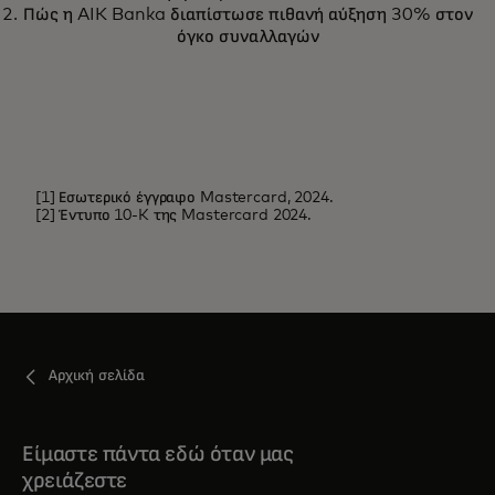
αναλύσεις και ειδήσεις για την
Πώς η AIK Banka διαπίστωσε πιθανή αύξηση 30% στον
Τεχνητή Νοημοσύνη από τη
όγκο συναλλαγών
Mastercard
[1] Εσωτερικό έγγραφο Mastercard, 2024.
[2] Έντυπο 10-K της Mastercard 2024.
Αρχική σελίδα
Είμαστε πάντα εδώ όταν μας
χρειάζεστε