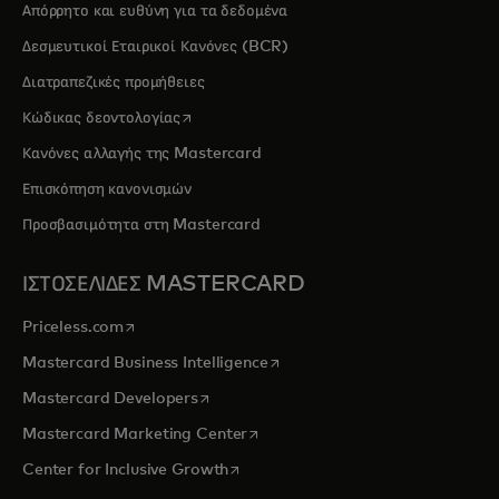
Απόρρητο και ευθύνη για τα δεδομένα
Δεσμευτικοί Εταιρικοί Κανόνες (BCR)
Διατραπεζικές προμήθειες
opens in a new tab
Κώδικας δεοντολογίας
Κανόνες αλλαγής της Mastercard
Επισκόπηση κανονισμών
Προσβασιμότητα στη Mastercard
ΙΣΤΟΣΕΛΙΔΕΣ MASTERCARD
opens in a new tab
Priceless.com
opens in a new tab
Mastercard Business Intelligence
opens in a new tab
Mastercard Developers
opens in a new tab
Mastercard Marketing Center
opens in a new tab
Center for Inclusive Growth