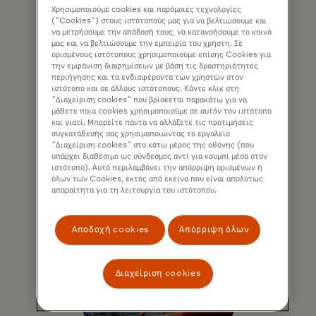
Χρησιμοποιούμε cookies και παρόμοιες τεχνολογίες
εξυπνότερο
("Cookies") στους ιστότοπούς μας για να βελτιώσουμε και
να μετρήσουμε την απόδοσή τους, να κατανοήσουμε το κοινό
Παρέχουμε στους πελάτες μας
μας και να βελτιώσουμε την εμπειρία του χρήστη. Σε
πληροφορίες που βασίζονται στην
ορισμένους ιστότοπους χρησιμοποιούμε επίσης Cookies για
την εμφάνιση διαφημίσεων με βάση τις δραστηριότητες
τεχνητή νοημοσύνη, επιτρέποντάς
περιήγησης και τα ενδιαφέροντα των χρηστών στον
τους να διαχειρίζονται καλύτερα τα
ιστότοπο και σε άλλους ιστότοπους. Κάντε κλικ στη
χαρτοφυλάκιά τους, να βελτιώνουν τα
"Διαχείριση cookies" που βρίσκεται παρακάτω για να
μάθετε ποια cookies χρησιμοποιούμε σε αυτόν τον ιστότοπο
ποσοστά εγκρίσεων και να αυξάνουν
και γιατί. Μπορείτε πάντα να αλλάξετε τις προτιμήσεις
τα έσοδα.
συγκατάθεσής σας χρησιμοποιώντας το εργαλείο
"Διαχείριση cookies" στο κάτω μέρος της οθόνης (που
υπάρχει διαθέσιμο ως σύνδεσμος αντί για κουμπί μέσα στον
ιστότοπο). Αυτό περιλαμβάνει την απόρριψη ορισμένων ή
όλων των Cookies, εκτός από εκείνα που είναι απολύτως
απαραίτητα για τη λειτουργία του ιστότοπου.
Αποδοχή cookies
Απόρριψη όλων
Διαχείριση cookies