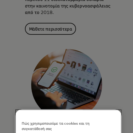
στην καινοτομία της κυβερνοασφάλειας
από το 2018.
Μάθετε περισσότερα
Πώς χρησιμοποιούμε τα cookies και τη
συγκατάθεσή σας
Κάνουμε το εμπόριο