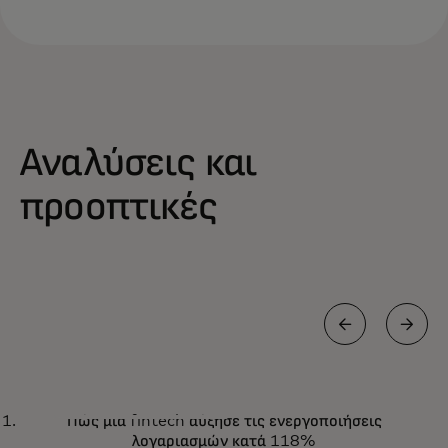
Αναλύσεις και
προοπτικές
ΝΈΑ ΚΑΙ ΤΆΣΕΙΣ
Πώς μια fintech αύξησε τις ενεργοποιήσεις
Μάθετε για τις τελευταίες
Μάθετε περισσότερα
λογαριασμών κατά 118%