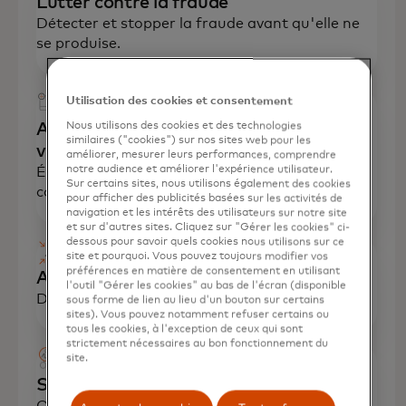
Lutter contre la fraude
Détecter et stopper la fraude avant qu'elle ne
se produise.
Utilisation des cookies et consentement
Atténuer les risques de la chaîne de
Nous utilisons des cookies et des technologies
similaires ("cookies") sur nos sites web pour les
valeur
améliorer, mesurer leurs performances, comprendre
notre audience et améliorer l'expérience utilisateur.
Éliminer les failles en matière de sécurité et de
Sur certains sites, nous utilisons également des cookies
conformité.
pour afficher des publicités basées sur les activités de
navigation et les intérêts des utilisateurs sur notre site
et sur d'autres sites. Cliquez sur "Gérer les cookies" ci-
dessous pour savoir quels cookies nous utilisons sur ce
site et pourquoi. Vous pouvez toujours modifier vos
préférences en matière de consentement en utilisant
Acquérir de nouveaux clients
l'outil "Gérer les cookies" au bas de l'écran (disponible
Développer votre clientèle plus rapidement.
sous forme de lien au lieu d'un bouton sur certains
sites). Vous pouvez notamment refuser certains ou
tous les cookies, à l'exception de ceux qui sont
strictement nécessaires au bon fonctionnement du
site.
Susciter l'intérêt du public
Offrir des expériences personnalisées au bon