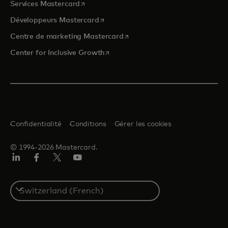
s’ouvre dans un nouvel onglet
Services Mastercard
s’ouvre dans un nouvel onglet
Développeurs Mastercard
s’ouvre dans un nouvel onglet
Centre de marketing Mastercard
s’ouvre dans un nouvel onglet
Center for Inclusive Growth
Confidentialité
Conditions
Gérer les cookies
© 1994-2026 Mastercard.
LinkedIn
Facebook
Twitter/X
YouTube
Select
a
country