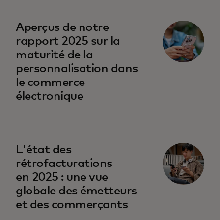
s’ouvre dans un nouvel onglet
Aperçus de notre
rapport 2025 sur la
maturité de la
personnalisation dans
le commerce
électronique
s’ouvre dans un nouvel onglet
L'état des
rétrofacturations
en 2025 : une vue
globale des émetteurs
et des commerçants