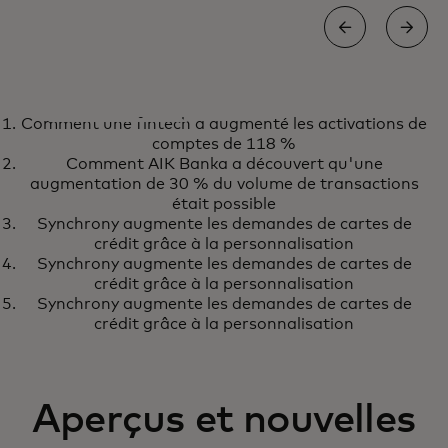
ÉTUDE DE CAS
Comment une fintech a augmenté les activations de
Virgin Money met en place un
En savoir plus
comptes de 118 %
puissant partenariat
Comment AIK Banka a découvert qu'une
augmentation de 30 % du volume de transactions
d’innovation avec Digital Labs
était possible
Synchrony augmente les demandes de cartes de
crédit grâce à la personnalisation
Synchrony augmente les demandes de cartes de
crédit grâce à la personnalisation
Synchrony augmente les demandes de cartes de
crédit grâce à la personnalisation
Aperçus et nouvelles