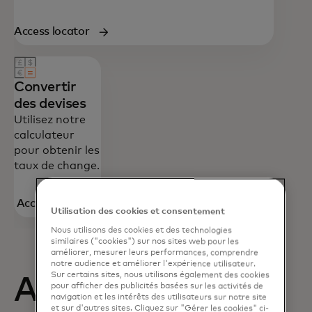
Access locator
Convertir
des devises
Utilisez notre
calculateur
pour obtenir les
taux de change.
Accéder à
Utilisation des cookies et consentement
la
Nous utilisons des cookies et des technologies
calculatrice
similaires ("cookies") sur nos sites web pour les
améliorer, mesurer leurs performances, comprendre
notre audience et améliorer l'expérience utilisateur.
Sur certains sites, nous utilisons également des cookies
Avantages de la
pour afficher des publicités basées sur les activités de
navigation et les intérêts des utilisateurs sur notre site
et sur d'autres sites. Cliquez sur "Gérer les cookies" ci-