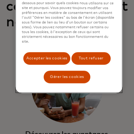
carte et comment
dessous pour savoir quels cookies nous utilisons sur ce
site et pourquoi. Vous pouvez toujours modifier vos
préférences en matière de consentement en utilisant
nous contacter
l'outil "Gérer les cookies" au bas de l'écran (disponible
sous forme de lien au lieu d'un bouton sur certains
sites). Vous pouvez notamment refuser certains ou
tous les cookies, à l'exception de ceux qui sont
strictement nécessaires au bon fonctionnement du
site.
Accepter les cookies
Tout refuser
Gérer les cookies