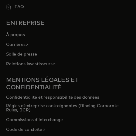
FAQ
ENTREPRISE
À propos
s’ouvre dans un nouvel onglet
Carrières
Salle de presse
s’ouvre dans un nouvel onglet
Relations investisseurs
MENTIONS LÉGALES ET
CONFIDENTIALITÉ
Confidentialité et responsabilité des données
Règles d’entreprise contraignantes (Binding Corporate
Rules, BCR)
Commissions d’interchange
s’ouvre dans un nouvel onglet
Code de conduite