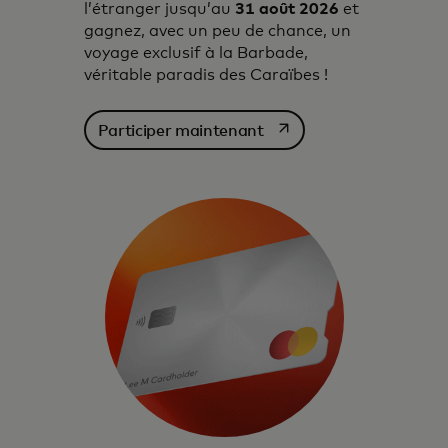
l’étranger jusqu’au
31 août 2026
et
gagnez, avec un peu de chance, un
voyage exclusif à la Barbade,
véritable paradis des Caraïbes !
s’ouvre dans un nouvel o
Participer maintenant
Les avantages, les services, les
récompenses et le pouvoir d’achat qui
vous accompagnent là où vous vivez – et
là où vous allez.
En savoir plus