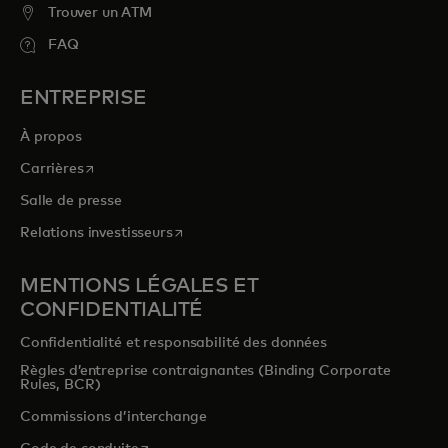
voyage, de gastronomie et de
Trouver un ATM
divertissement à chérir pour toujours.
FAQ
ENTREPRISE
s’ouvre dans un nouvel onglet
Parcourir priceless.com
À propos
s’ouvre dans un nouvel onglet
Carrières
Salle de presse
s’ouvre dans un nouvel onglet
Relations investisseurs
MENTIONS LÉGALES ET
CONFIDENTIALITÉ
Confidentialité et responsabilité des données
Règles d’entreprise contraignantes (Binding Corporate
Rules, BCR)
Commissions d’interchange
s’ouvre dans un nouvel onglet