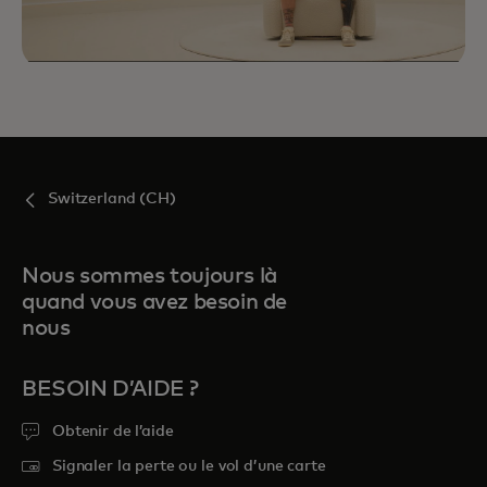
Switzerland (CH)
Nous sommes toujours là
quand vous avez besoin de
nous
BESOIN D’AIDE ?
Obtenir de l’aide
Priceless Experiences vous connecte à des
Signaler la perte ou le vol d’une carte
opportunités sélectionnées de sport, de