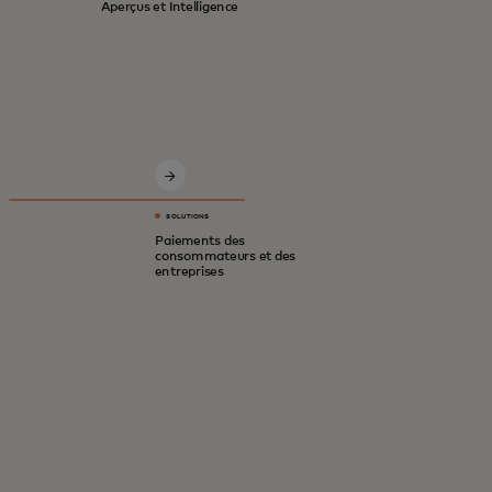
Aperçus et Intelligence
SOLUTIONS
Des solutions novatrices pour une
Paiements des
consommateurs et des
économie numérique plus sûre et plus
entreprises
intelligente.