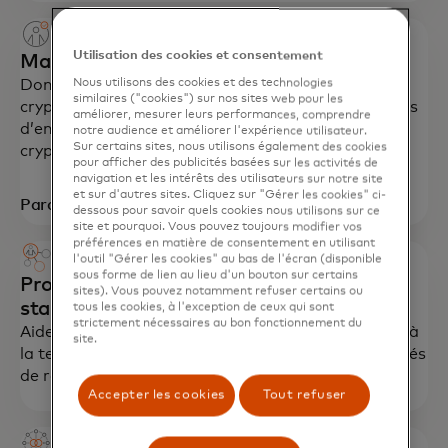
Utilisation des cookies et consentement
Mastercard Crypto Credential™
Donner aux plateformes d’échange de
Nous utilisons des cookies et des technologies
similaires ("cookies") sur nos sites web pour les
cryptomonnaies et aux consommateurs les moyens
améliorer, mesurer leurs performances, comprendre
d’envoyer et de recevoir des paiements en
notre audience et améliorer l'expérience utilisateur.
Sur certains sites, nous utilisons également des cookies
cryptomonnaies simplement et en toute sécurité.
pour afficher des publicités basées sur les activités de
navigation et les intérêts des utilisateurs sur notre site
et sur d'autres sites. Cliquez sur "Gérer les cookies" ci-
Parcourir
dessous pour savoir quels cookies nous utilisons sur ce
site et pourquoi. Vous pouvez toujours modifier vos
préférences en matière de consentement en utilisant
l'outil "Gérer les cookies" au bas de l'écran (disponible
sous forme de lien au lieu d'un bouton sur certains
Programme Start Path Crypto pour les
sites). Vous pouvez notamment refuser certains ou
startups
tous les cookies, à l'exception de ceux qui sont
strictement nécessaires au bon fonctionnement du
Aider les jeunes entreprises à se développer grâce à
site.
la technologie, aux partenariats et aux opportunités
de réseautage.
Accepter les cookies
Tout refuser