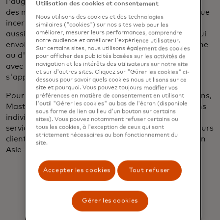
l'augmentation des migrations, à une modification
Utilisation des cookies et consentement
des méthodes de travail et à une période économique
Nous utilisons des cookies et des technologies
incertaine, les transferts d'argent n'ont jamais été
similaires ("cookies") sur nos sites web pour les
aussi cruciaux. Qu'il s'agisse d'un gouvernement qui
améliorer, mesurer leurs performances, comprendre
notre audience et améliorer l'expérience utilisateur.
envoie de l'aide à ses citoyens après une catastrophe
Sur certains sites, nous utilisons également des cookies
ou d'un travailleur migrant qui partage son salaire
pour afficher des publicités basées sur les activités de
navigation et les intérêts des utilisateurs sur notre site
avec sa famille à l'étranger, l'évolution du monde
et sur d'autres sites. Cliquez sur "Gérer les cookies" ci-
s'appuie sur la technologie du transfert d'argent.
dessous pour savoir quels cookies nous utilisons sur ce
site et pourquoi. Vous pouvez toujours modifier vos
Pour s'assurer que nous répondons aux bons besoins,
préférences en matière de consentement en utilisant
l'outil "Gérer les cookies" au bas de l'écran (disponible
Mastercard a mené en début d'année des entretiens
sous forme de lien au lieu d'un bouton sur certains
individuels avec des représentants de sociétés de
sites). Vous pouvez notamment refuser certains ou
services financiers, de marques numériques et de leurs
tous les cookies, à l'exception de ceux qui sont
strictement nécessaires au bon fonctionnement du
clients finaux en Amérique du Nord et dans la région
site.
Asie-Pacifique.
Accepter les cookies
Tout refuser
Gérer les cookies