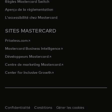
Règles Mastercard Switch
Aperçu de la réglementation
L'accessibilité chez Mastercard
SITES MASTERCARD
s’ouvre dans un nouvel onglet
Priceless.com
s’ouvre dans un nouvel onglet
Mastercard Business Intelligence
s’ouvre dans un nouvel onglet
Développeurs Mastercard
s’ouvre dans un nouvel onglet
Centre de marketing Mastercard
s’ouvre dans un nouvel onglet
Center for Inclusive Growth
Confidentialité
Conditions
Gérer les cookies