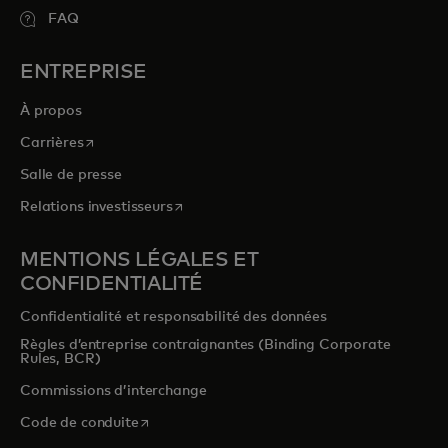
FAQ
ENTREPRISE
À propos
s’ouvre dans un nouvel onglet
Carrières
Salle de presse
s’ouvre dans un nouvel onglet
Relations investisseurs
MENTIONS LÉGALES ET
CONFIDENTIALITÉ
Confidentialité et responsabilité des données
Règles d’entreprise contraignantes (Binding Corporate
Rules, BCR)
Commissions d’interchange
s’ouvre dans un nouvel onglet
Code de conduite