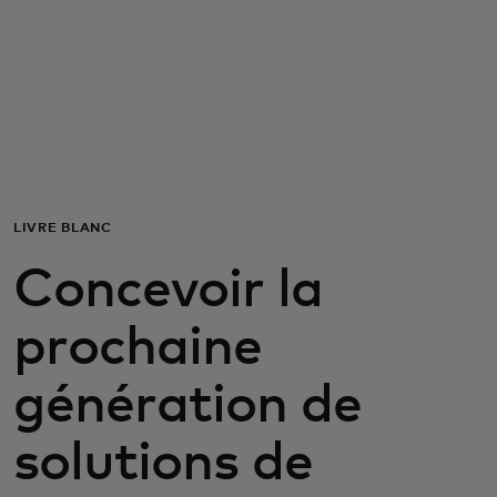
Pour vous
Pour l’entreprise
Pour le monde
LIVRE BLANC
Pour les innovateurs
Concevoir la
Actualités et tendances
prochaine
génération de
solutions de