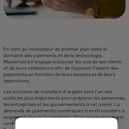
En tant qu'innovateur de premier plan dans le
domaine des paiements et de la technologie,
Mastercard s'engage à écouter les voix de ses clients
et de leurs utilisateurs afin de façonner l'avenir des
paiements en fonction de leurs besoins et de leurs
aspirations.
Les solutions de transfert d'argent sont l'un des
outils les plus importants pour préparer les personnes,
les entreprises et les gouvernements à cet avenir. La
demande de paiements numériques transfrontaliers a
augmenté depuis la pandémie. Alors que le monde est
confronté à des déplacements de population dus à