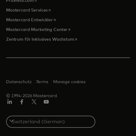
Priceless.com
wird in einer neuen Registerkarte geöffnet
Mastercard Services
wird in einer neuen Registerkarte geöffn
Mastercard Entwickler
wird in einer neuen Registerkarte
Mastercard Marketing Center
wird in einer neuen Registerka
Zentrum für Inklusives Wachstum
Datenschutz
Terms
Manage cookies
© 1994-2026 Mastercard
Linkedin
Facebook
Twitter/X
Youtube
Select
a
country