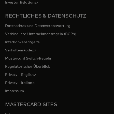
wird in einer neuen Registerkarte geöffnet
Investor Relations
RECHTLICHES & DATENSCHUTZ
Datenschutz und Datenverantwortung
Verbindliche Unternehmensregeln (BCRs)
Interbankenentgelte
wird in einer neuen Registerkarte geöffnet
Verhaltenskodex
Mastercard Switch-Regeln
Regulatorischer Überblick
wird in einer neuen Registerkarte geöffnet
Privacy - English
wird in einer neuen Registerkarte geöffnet
Privacy - Italian
Impressum
MASTERCARD SITES
wird in einer neuen Registerkarte geöffnet