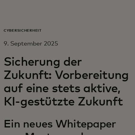
Für Sie
Für Unternehmen
CYBERSICHERHEIT
9. September 2025
Für die Welt
Sicherung der
Für Innovatoren
Zukunft: Vorbereitung
auf eine stets aktive,
Neuigkeiten und Trends
KI-gestützte Zukunft
Ein neues Whitepaper