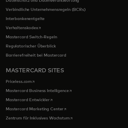
Datenschutz und Datenverantwortung
Verbindliche Unternehmensregeln (BCRs)
Interbankenentgelte
wird in einer neuen Registerkarte geöffnet
Verhaltenskodex
Mastercard Switch-Regeln
Regulatorischer Überblick
Barrierefreiheit bei Mastercard
MASTERCARD SITES
wird in einer neuen Registerkarte geöffnet
Priceless.com
wird in einer neuen Registerka
Mastercard Business Intelligence
wird in einer neuen Registerkarte geöffn
Mastercard Entwickler
wird in einer neuen Registerkarte
Mastercard Marketing Center
wird in einer neuen Registerka
Zentrum für Inklusives Wachstum