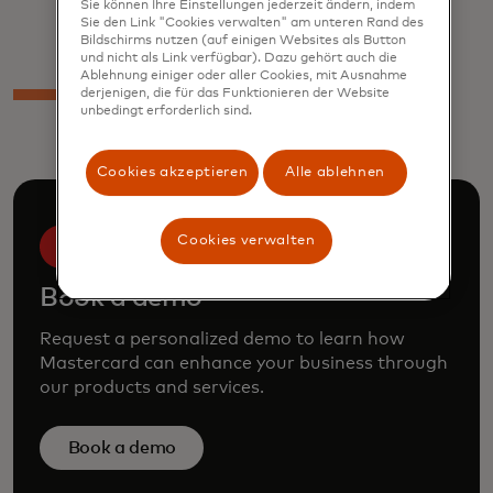
Sie können Ihre Einstellungen jederzeit ändern, indem
Indonesia
Sie den Link "Cookies verwalten" am unteren Rand des
Bildschirms nutzen (auf einigen Websites als Button
und nicht als Link verfügbar). Dazu gehört auch die
Ablehnung einiger oder aller Cookies, mit Ausnahme
derjenigen, die für das Funktionieren der Website
unbedingt erforderlich sind.
Cookies akzeptieren
Alle ablehnen
Cookies verwalten
Book a demo
Request a personalized demo to learn how
Mastercard can enhance your business through
our products and services.
Book a demo