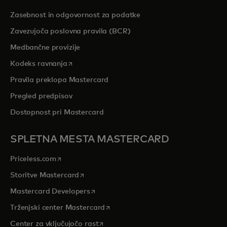
Zasebnost in odgovornost za podatke
Zavezujoča poslovna pravila (BCR)
Medbančne provizije
opens in a new tab
Kodeks ravnanja
Pravila preklopa Mastercard
Pregled predpisov
Dostopnost pri Mastercard
SPLETNA MESTA MASTERCARD
opens in a new tab
Priceless.com
opens in a new tab
Storitve Mastercard
opens in a new tab
Mastercard Developers
opens in a new tab
Trženjski center Mastercard
opens in a new tab
Center za vključujočo rast