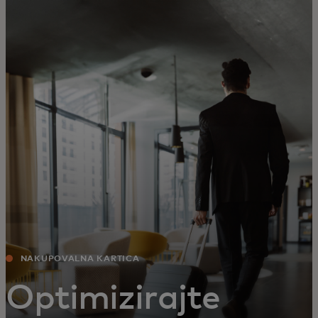
Zate
Za podjetja
Za svet
Za inovatorje
Novice in trendi
NAKUPOVALNA KARTICA
Optimizirajte