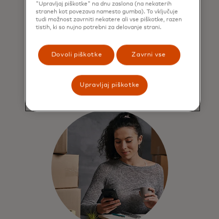
procese z obširnimi
"Upravljaj piškotke" na dnu zaslona (na nekaterih
straneh kot povezava namesto gumba). To vključuje
podatki.
tudi možnost zavrniti nekatere ali vse piškotke, razen
tistih, ki so nujno potrebni za delovanje strani.
Vodilni podatki v industriji hranijo
vaše računovodske sisteme in orodja
za notranjo poslovno inteligenco.
Dovoli piškotke
Zavrni vse
Upravljaj piškotke