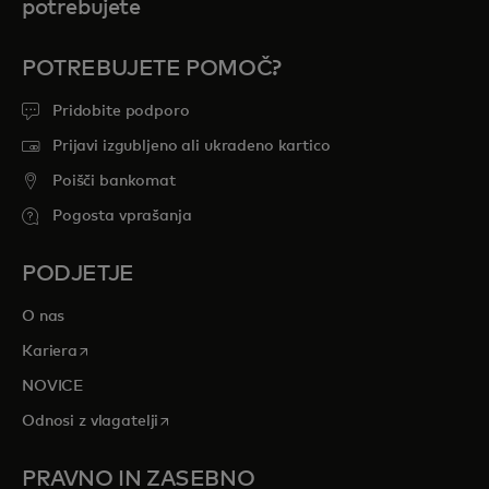
potrebujete
POTREBUJETE POMOČ?
Pridobite podporo
Prijavi izgubljeno ali ukradeno kartico
Poišči bankomat
Pogosta vprašanja
PODJETJE
O nas
opens in a new tab
Kariera
NOVICE
opens in a new tab
Odnosi z vlagatelji
PRAVNO IN ZASEBNO