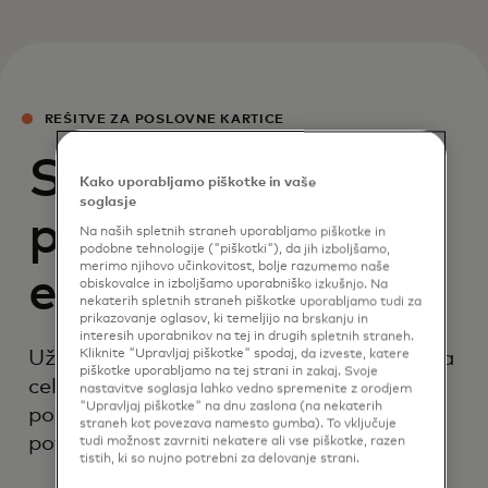
REŠITVE ZA POSLOVNE KARTICE
Stroški poslovnih
Kako uporabljamo piškotke in vaše
soglasje
potovanj na
Na naših spletnih straneh uporabljamo piškotke in
podobne tehnologije ("piškotki"), da jih izboljšamo,
merimo njihovo učinkovitost, bolje razumemo naše
enostaven način
obiskovalce in izboljšamo uporabniško izkušnjo. Na
nekaterih spletnih straneh piškotke uporabljamo tudi za
prikazovanje oglasov, ki temeljijo na brskanju in
interesih uporabnikov na tej in drugih spletnih straneh.
Uživajte v dragocenih ugodnostih našega
Kliknite "Upravljaj piškotke" spodaj, da izveste, katere
piškotke uporabljamo na tej strani in zakaj. Svoje
celovitega in prilagodljivega portfelja
nastavitve soglasja lahko vedno spremenite z orodjem
"Upravljaj piškotke" na dnu zaslona (na nekaterih
poslovnih kartic za nemotena poslovna
straneh kot povezava namesto gumba). To vključuje
potovanja.
tudi možnost zavrniti nekatere ali vse piškotke, razen
tistih, ki so nujno potrebni za delovanje strani.