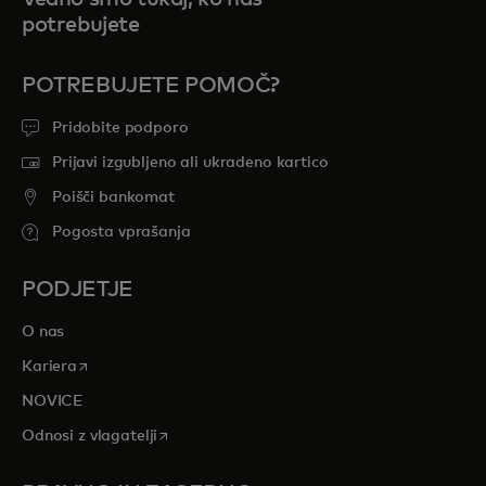
potrebujete
POTREBUJETE POMOČ?
Pridobite podporo
Prijavi izgubljeno ali ukradeno kartico
Poišči bankomat
Pogosta vprašanja
PODJETJE
O nas
opens in a new tab
Kariera
NOVICE
opens in a new tab
Odnosi z vlagatelji