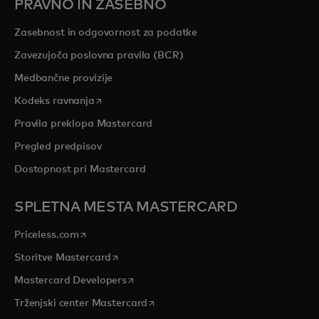
PRAVNO IN ZASEBNO
Zasebnost in odgovornost za podatke
Zavezujoča poslovna pravila (BCR)
Medbančne provizije
opens in a new tab
Kodeks ravnanja
Pravila preklopa Mastercard
Pregled predpisov
Dostopnost pri Mastercard
SPLETNA MESTA MASTERCARD
opens in a new tab
Priceless.com
opens in a new tab
Storitve Mastercard
opens in a new tab
Mastercard Developers
opens in a new tab
Trženjski center Mastercard