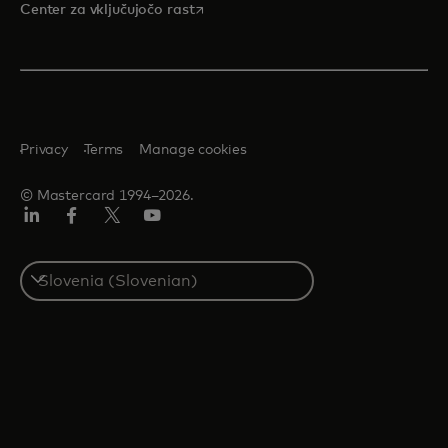
opens in a new tab
Center za vključujočo rast
Privacy
Terms
Manage cookies
© Mastercard 1994–2026.
Linkedin
Facebook
Twitter/X
YouTuba
Select
a
country