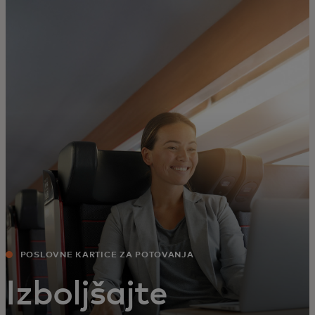
Zate
Za podjetja
Za svet
Za inovatorje
Novice in trendi
POSLOVNE KARTICE ZA POTOVANJA
Izboljšajte