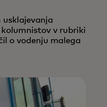
n usklajevanja
h kolumnistov v rubriki
aučil o vodenju malega