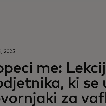
nij 2025
peci me: Lekci
djetnika, ki se 
vornjaki za vaf