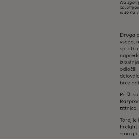
Na zgornj
tovornjak
ki so na 
Druga po
vsega, 
sproti u
napredov
izkušnja
odločili
delovalo
brez do
Prišli s
Razproda
tržnico.
Torej je
Freightl
smo ga 