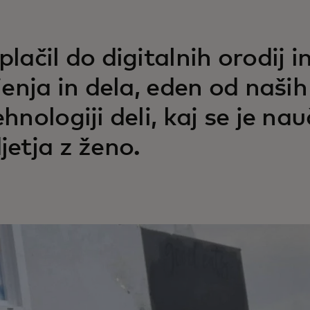
plačil do digitalnih orodij i
ljenja in dela, eden od naši
ehnologiji deli, kaj se je n
jetja z ženo.