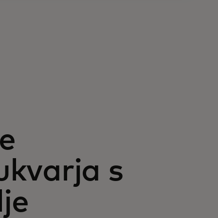
je
ukvarja s
lje