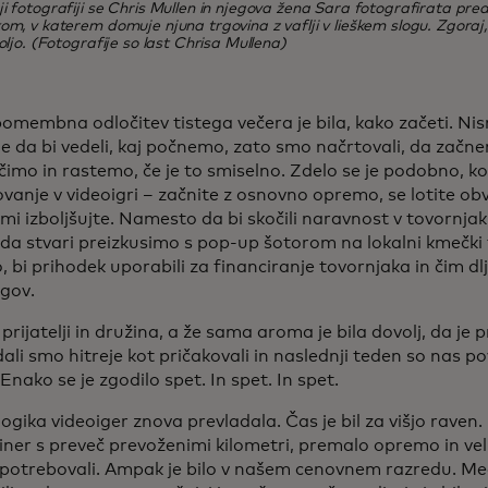
i fotografiji se Chris Mullen in njegova žena Sara fotografirata p
om, v katerem domuje njuna trgovina z vaflji v lieškem slogu. Zgoraj, 
voljo. (Fotografije so last Chrisa Mullena)
membna odločitev tistega večera je bila, kako začeti. Nismo
ne da bi vedeli, kaj počnemo, zato smo načrtovali, da zač
čimo in rastemo, če je to smiselno. Zdelo se je podobno, ko
anje v videoigri – začnite z osnovno opremo, se lotite obvl
mi izboljšujte. Namesto da bi skočili naravnost v tovornja
, da stvari preizkusimo s pop-up šotorom na lokalni kmečki t
, bi prihodek uporabili za financiranje tovornjaka in čim dlj
lgov.
o prijatelji in družina, a že sama aroma je bila dovolj, da je 
li smo hitreje kot pričakovali in naslednji teden so nas po
 Enako se je zgodilo spet. In spet. In spet.
 logika videoiger znova prevladala. Čas je bil za višjo raven
iner s preveč prevoženimi kilometri, premalo opremo in vel
potrebovali. Ampak je bilo v našem cenovnem razredu. M