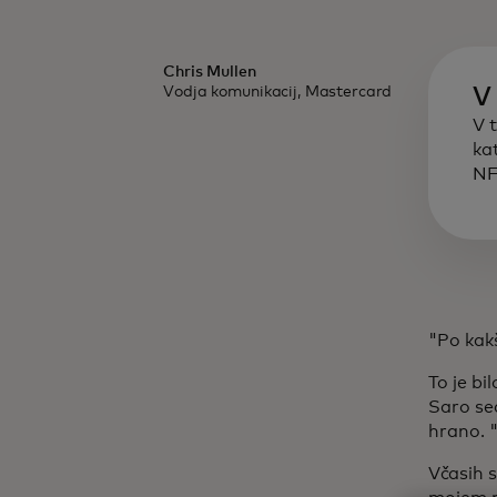
Chris Mullen
Vodja komunikacij, Mastercard
V 
V 
kat
NF
"Po kakš
To je bi
Saro sed
hrano. "
Včasih s