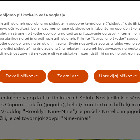
nenju kulinarični genij. Že dolgo smo sanjali o odprtju to
nismo imeli pojma, kaj počnemo.
abljamo piškotke in vaše soglasje
večera v kavarni smo se odločili, da je čas, da nehamo kle
letnih straneh uporabljamo piškotke in podobne tehnologije ("piškotki"), da jih 
ločitev.
ovo učinkovitost, bolje razumemo naše obiskovalce in izboljšamo uporabniško i
pletnih straneh piškotke uporabljamo tudi za prikazovanje oglasov, ki temeljijo n
je seveda pripeljalo do odločitve za vaflje! Pa ne kar kateri k
porabnikov na tej in drugih spletnih straneh. Kliknite "Upravljaj piškotke" spodaj,
otke uporabljamo na tej strani in zakaj. Svoje nastavitve soglasja lahko vedno s
zirali bi se za vaflje v lieškem slogu. To so vrste belgijskih va
pravljaj piškotke" na dnu zaslona (na nekaterih straneh kot povezava namesto 
a testa, podobnega briošu, in polnjenih s sladkornimi per
udi možnost zavrniti nekatere ali vse piškotke, razen tistih, ki so nujno potrebni z
 vaflje, se biseri na zunanji strani karamelizirajo in postane
o se tisti v notranjosti delno stopijo in se med ohlajanje
 je vafelj, ki je na zunanji strani zlato rjav, v notranjosti p
Dovoli piškotke
Zavrni vse
Upravljaj piškotke
mi žepki.
 prilagodili sebi, smo se osredotočili na prelive in vsemu d
eninjena v pop kulturi in internih šalah. Naš jedilnik je sč
 s Capom – rdečo (jagoda), belo (sirno torto in biftek) in
V-oddaji "Brooklyn Nine-Nine") je prišel z Nutello in jagoda
ili, je cel tovornjak zavpil "Nine-nine!".