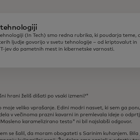
tehnologiji
tehnologiji (In Tech) smo redna rubrika, ki poudarja teme, 
erih ljudje govorijo v svetu tehnologije – od kriptovalut in
T-jev do pametnih mest in kibernetske varnosti.
ni hrani želiš dišati po vsaki izmeni?"
lo moje veliko vprašanje. Edini modri nasvet, ki sem ga ponu
ela v večinoma prazni kavarni in premlevala ideje o odprt
Masleno karamelizirano testo" ni bil najslabši odgovor.
em se šalil, da moram obogateti s Sarinim kuhanjem. Bila j