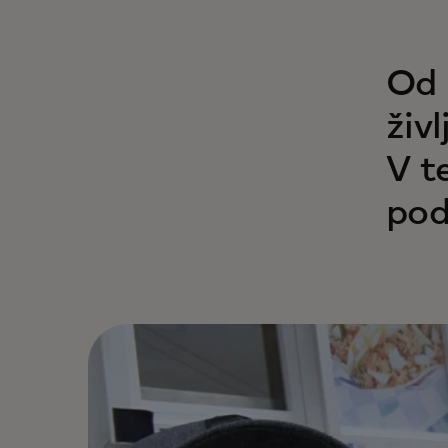
Od 
živ
V t
pod