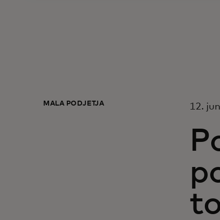
MALA PODJETJA
12. ju
Po
po
to