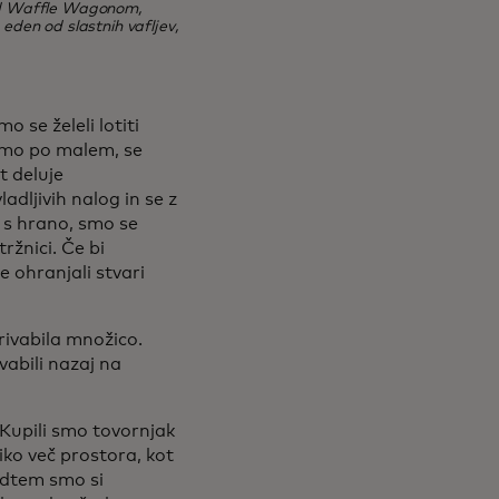
red Waffle Wagonom,
eden od slastnih vafljev,
 se želeli lotiti
nemo po malem, se
t deluje
adljivih nalog in se z
k s hrano, smo se
ržnici. Če bi
e ohranjali stvari
privabila množico.
vabili nazaj na
. Kupili smo tovornjak
iko več prostora, kot
edtem smo si