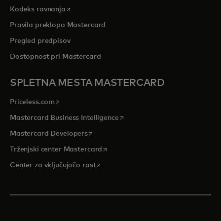
opens in a new tab
Kodeks ravnanja
Pravila preklopa Mastercard
Pregled predpisov
Dostopnost pri Mastercard
SPLETNA MESTA MASTERCARD
opens in a new tab
Priceless.com
opens in a new tab
Mastercard Business Intelligence
opens in a new tab
Mastercard Developers
opens in a new tab
Trženjski center Mastercard
opens in a new tab
Center za vključujočo rast