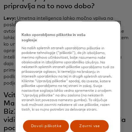
pripravlja na to novo dobo?
Levy:
Umetna inteligenca lahko močno vpliva na
poslovanje malih in srednje velikih podjetij z
avtomatizacijo. Prihranijo lahko dragoceni čas, saj se
Kako uporabljamo piškotke in vaše
lahko osredotočijo na tisto, kar najbolje znajo, medtem
soglasje
ko umetna inteligenca opravlja administrativna
Na naših spletnih straneh uporabljamo piškotke in
opravila. Naš hibridni pristop omogoča, da umetna
podobne tehnologije ("piškotki"), da jih izboljšamo,
inteligenca opravi večino dela, vendar mala podjetja
merimo njihovo učinkovitost, bolje razumemo naše
obiskovalce in izboljšamo uporabniško izkušnjo. Na
dajo končno odobritev, tako da ohranijo nadzor. Na
nekaterih spletnih straneh piškotke uporabljamo tudi za
primer, umetna inteligenca lahko ustvari oceno na
prikazovanje oglasov, ki temeljijo na brskanju in
podlagi zahteve stranke, vendar jo lastnik malega
interesih uporabnikov na tej in drugih spletnih straneh.
Kliknite "Upravljaj piškotke" spodaj, da izveste, katere
podjetja odobri, preden jo pošlje.
piškotke uporabljamo na tej strani in zakaj. Svoje
nastavitve soglasja lahko vedno spremenite z orodjem
Vcita je pred kratkim sodelovala z
"Upravljaj piškotke" na dnu zaslona (na nekaterih
straneh kot povezava namesto gumba). To vključuje
Mastercardom, da bi omogočila
tudi možnost zavrniti nekatere ali vse piškotke, razen
tistih, ki so nujno potrebni za delovanje strani.
Biz360. Zakaj je Biz360 z vašega
vidika tako prelomna poteza za mala
Dovoli piškotke
Zavrni vse
podjetja?