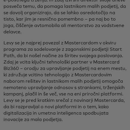
e-poštnega trženja. In zdaj izvršni direktor svoje dneve
posveča temu, da pomaga lastnikom malih podjetij, da
se dovolj organizirajo, da se lahko osredotočijo na
tisto, kar jim je resnično pomembno – pa naj bo to
joga, čiščenje avtomobila ali mentorstvo za vodstvene
delavce.
Levy se je najprej povezal z Mastercardom v okviru
programa za sodelovanje z zagonskimi podjetji Start
Path, da bi našel načine za širitev svojega poslovanja.
Zdaj je vcita ključni tehnološki partner v Mastercard
Biz360 – orodju za upravljanje podjetij na enem mestu,
ki združuje vcitino tehnologijo z Mastercardovim
naborom rešitev in lastnikom malih podjetij omogoča
nemoteno upravljanje odnosov s strankami, trženjskih
kampanj, plačil in še več, vse na eni priročni platformi.
Levy se je pred kratkim srečal z novinarji Mastercarda,
da bi razpravljal o novi platformi in o tem, kako
digitalizacija in umetna inteligenca spodbujata
inovacije za mala podjetja.