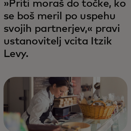
»Priti moraš do točke, ko
se boš meril po uspehu
svojih partnerjev,« pravi
ustanovitelj vcita Itzik
Levy.