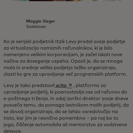
Maggie Sieger
Sodelavec
Ko je serijski podjetnik Itzik Levy prodal svoje podjetje
za virtualizacijo namiznih računalnikov, ki je bilo
namenjeno velikim korporacijam, je začel iskati nove
načine za doseganje uspeha. Opazil je, da se mnoga
mala in srednje velika podjetja težko organizirajo,
zlasti ko gre za upravljanje več programskih platform.
opens in a new tab
Levy je tako predstavil
vcita
, platformo za
upravljanje podjetij, ki poenostavlja vse od računov do
e-poštnega trženja. In zdaj izvršni direktor svoje dneve
posveča temu, da pomaga lastnikom malih podjetij, da
se dovolj organizirajo, da se lahko osredotočijo na
tisto, kar jim je resnično pomembno – pa naj bo to
joga, čiščenje avtomobila ali mentorstvo za vodstvene
delavce.