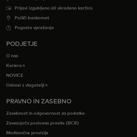
Prijavi izgubljeno ali ukradeno kartico
Poišči bankomat
Pogosta vprašanja
PODJETJE
O nas
opens in a new tab
Kariera
NOVICE
opens in a new tab
Odnosi z vlagatelji
PRAVNO IN ZASEBNO
Zasebnost in odgovornost za podatke
Zavezujoča poslovna pravila (BCR)
Medbančne provizije