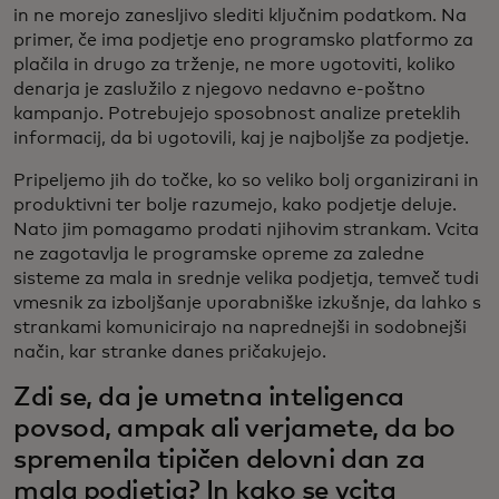
in ne morejo zanesljivo slediti ključnim podatkom. Na
primer, če ima podjetje eno programsko platformo za
plačila in drugo za trženje, ne more ugotoviti, koliko
denarja je zaslužilo z njegovo nedavno e-poštno
kampanjo. Potrebujejo sposobnost analize preteklih
informacij, da bi ugotovili, kaj je najboljše za podjetje.
Pripeljemo jih do točke, ko so veliko bolj organizirani in
produktivni ter bolje razumejo, kako podjetje deluje.
Nato jim pomagamo prodati njihovim strankam. Vcita
ne zagotavlja le programske opreme za zaledne
sisteme za mala in srednje velika podjetja, temveč tudi
vmesnik za izboljšanje uporabniške izkušnje, da lahko s
strankami komunicirajo na naprednejši in sodobnejši
način, kar stranke danes pričakujejo.
Zdi se, da je umetna inteligenca
povsod, ampak ali verjamete, da bo
spremenila tipičen delovni dan za
mala podjetja? In kako se vcita