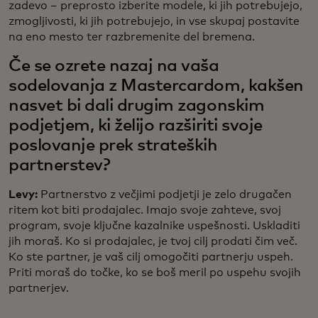
zadevo – preprosto izberite modele, ki jih potrebujejo,
zmogljivosti, ki jih potrebujejo, in vse skupaj postavite
na eno mesto ter razbremenite del bremena.
Če se ozrete nazaj na vaša
sodelovanja z Mastercardom, kakšen
nasvet bi dali drugim zagonskim
podjetjem, ki želijo razširiti svoje
poslovanje prek strateških
partnerstev?
Levy:
Partnerstvo z večjimi podjetji je zelo drugačen
ritem kot biti prodajalec. Imajo svoje zahteve, svoj
program, svoje ključne kazalnike uspešnosti. Uskladiti
jih moraš. Ko si prodajalec, je tvoj cilj prodati čim več.
Ko ste partner, je vaš cilj omogočiti partnerju uspeh.
Priti moraš do točke, ko se boš meril po uspehu svojih
partnerjev.