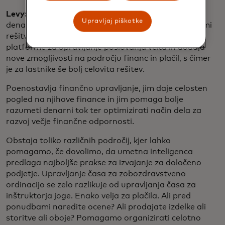
Levy:
Poskrbeli smo, da je upravljanje vašega časa,
Upravljaj piškotke
denarja, strank, trženja – pravzaprav vse – v eni sami
rešitvi. Mastercard ponuja rešitev poleg osnovne
platforme za upravljanje poslovanja vcita in dodaja
nove zmogljivosti na področju financ in plačil, s čimer
je za lastnike še bolj celovita rešitev.
Poenostavlja finančno upravljanje, jim daje celosten
pogled na njihove finance in jim pomaga bolje
razumeti denarni tok ter optimizirati način dela za
razvoj večje finančne odpornosti.
Obstaja toliko različnih področij, kjer lahko
pomagamo, če dovolimo, da umetna inteligenca
predlaga najboljše prakse za izvajanje za določeno
podjetje. Upravljanje časa za zobozdravstveno
ordinacijo se zelo razlikuje od upravljanja časa za
inštruktorja joge. Enako velja za plačila. Ali pred
ponudbami naredite ocene? Ali prodajate izdelke ali
storitve ali oboje? Pomagamo organizirati celotno