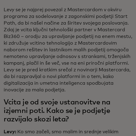
Levy se je najprej povezal z Mastercardom v okviru
programa za sodelovanje z zagonskimi podjetji Start
Path, da bi našel načine za širitev svojega poslovanja.
Zdaj je vcita ključni tehnološki partner v Mastercard
Biz360 – orodju za upravljanje podjetij na enem mestu,
ki združuje vcitino tehnologijo z Mastercardovim
naborom rešitev in lastnikom malih podjetij omogoča
nemoteno upravljanje odnosov s strankami, trženjskih
kampanj, plačil in še več, vse na eni priročni platformi.
Levy se je pred kratkim srečal z novinarji Mastercarda,
da bi razpravljal o novi platformi in o tem, kako
digitalizacija in umetna inteligenca spodbujata
inovacije za mala podjetja.
Vcita je od svoje ustanovitve na
izjemni poti. Kako se je podjetje
razvijalo skozi leta?
Levy:
Ko smo začeli, smo malim in srednje velikim