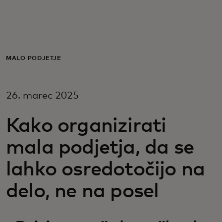
Zate
Za podjetja
MALO PODJETJE
Za svet
26. marec 2025
Za inovatorje
Kako organizirati
mala podjetja, da se
Novice in trendi
lahko osredotočijo na
delo, ne na posel