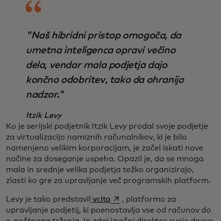
"Naš hibridni pristop omogoča, da
umetna inteligenca opravi večino
dela, vendar mala podjetja dajo
končno odobritev, tako da ohranijo
nadzor."
Itzik Levy
Ko je serijski podjetnik Itzik Levy prodal svoje podjetje
za virtualizacijo namiznih računalnikov, ki je bilo
namenjeno velikim korporacijam, je začel iskati nove
načine za doseganje uspeha. Opazil je, da se mnoga
mala in srednje velika podjetja težko organizirajo,
zlasti ko gre za upravljanje več programskih platform.
opens in a new tab
Levy je tako predstavil
vcita
, platformo za
upravljanje podjetij, ki poenostavlja vse od računov do