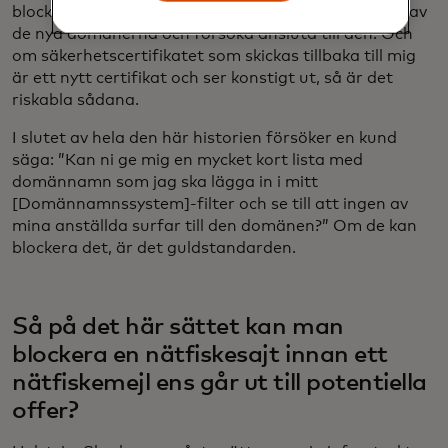
blockera den.” Vi kan istället gå igenom varenda en av
de nya domänerna och försöka ansluta till den. Och
om säkerhetscertifikatet som skickas tillbaka till mig
är ett nytt certifikat och ser konstigt ut, så är det
riskabla sådana.
I slutet av hela den här historien försöker en kund
säga: ”Kan ni ge mig en mycket kort lista med
domännamn som jag ska lägga in i mitt
[Domännamnssystem]-filter och se till att ingen av
mina anställda surfar till den domänen?” Om de kan
blockera det, är det guldstandarden.
Så på det här sättet kan man
blockera en nätfiskesajt innan ett
nätfiskemejl ens går ut till potentiella
offer?