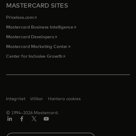
MASTERCARD SITES
opens in a new tab
Priceless.com
opens in a new tab
Mastercard Business Intelligence
opens in a new tab
Mastercard Developers
opens in a new tab
Mastercard Marketing Center
opens in a new tab
Center for Inclusive Growth
Integritet
Villkor
Hantera cookies
© 1994–2026 Mastercard.
Linkedin
Facebook
Twitter/X
Youtube
Select