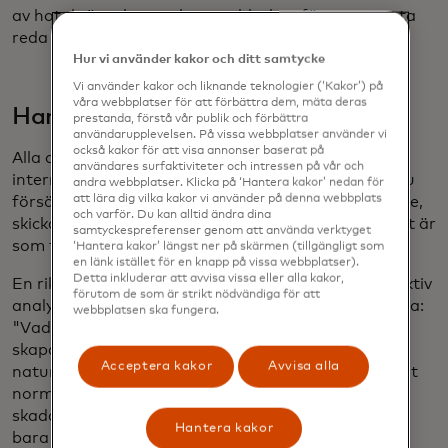
av hotaktörer kontra hur snabbt kan försvararna ta
reda på och åtgärda den.
Hur vi använder kakor och ditt samtycke
Vi använder kakor och liknande teknologier (‘Kakor’) på
våra webbplatser för att förbättra dem, mäta deras
Har du ett annat exempel?
prestanda, förstå vår publik och förbättra
användarupplevelsen. På vissa webbplatser använder vi
också kakor för att visa annonser baserat på
Alla datorer som försöker skicka meddelanden via
användares surfaktiviteter och intressen på vår och
internet måste ha dessa tabeller som säger "Om du
andra webbplatser. Klicka på ‘Hantera kakor’ nedan för
att lära dig vilka kakor vi använder på denna webbplats
försöker kommunicera med den här domänen online,
och varför. Du kan alltid ändra dina
skicka ett meddelande till den här IP-adressen." Det är
samtyckespreferenser genom att använda verktyget
som telefonkatalogen för internet.
‘Hantera kakor’ längst ner på skärmen (tillgängligt som
en länk istället för en knapp på vissa webbplatser).
Detta inkluderar att avvisa vissa eller alla kakor,
En riktigt grundläggande men faktiskt ganska effektiv
förutom de som är strikt nödvändiga för att
analys är att bara ta all denna information och säga:
webbplatsen ska fungera.
"Vad finns här idag som inte fanns här igår?" Det
skapas ständigt nya företag, och sedan misslyckas
Acceptera kakor
Avvisa alla
naturligtvis många av dem. Så det är väldigt, väldigt
normalt att nya domäner dyker upp och sedan inte
skadar någon och sedan försvinner. Så jag kan inte
Hantera kakor
bara säga till alla: ”Hörru, det här är en ny domän,