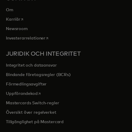
Om
opens in a new tab
Karriär
Newsroom
opens in a new tab
Investerarrelationer
JURIDIK OCH INTEGRITET
Integritet och dataansvar
Bindande företagsregler (BCRs)
Förmedlingsavgifter
opens in a new tab
Uppförandekod
Mastercards Switch-regler
Översikt över regelverket
Tillgänglighet på Mastercard