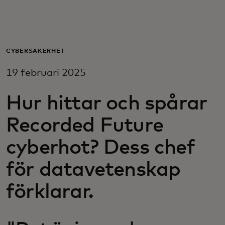
För er
För företag
CYBERSÄKERHET
19 februari 2025
För världen
Hur hittar och spårar
För innovatörer
Recorded Future
cyberhot? Dess chef
Nyheter och trender
för datavetenskap
förklarar.