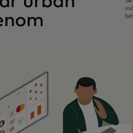
rar urban
Se
mö
genom
bä