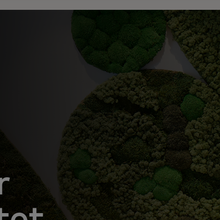
r
tet