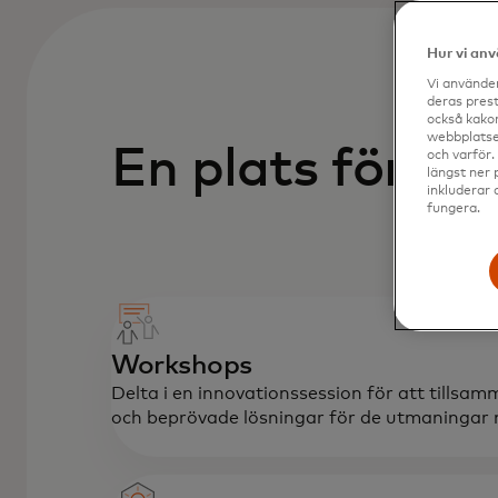
Hur vi an
Vi använder
deras prest
också kakor
webbplatser
En plats för ins
och varför.
längst ner 
inkluderar 
fungera.
Workshops
Delta i en innovationssession för att tills
och beprövade lösningar för de utmaningar ni 