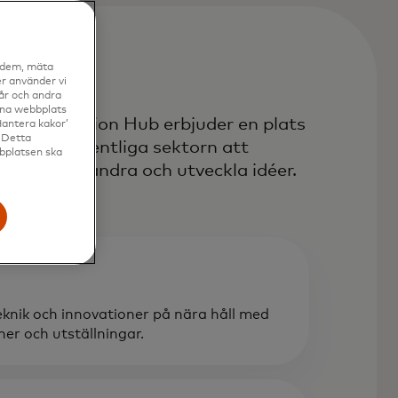
a dem, mäta
r använder vi
vår och andra
enna webbplats
ity Innovation Hub erbjuder en plats
Hantera kakor’
. Detta
ata och offentliga sektorn att
bbplatsen ska
ära av varandra och utveckla idéer.
eknik och innovationer på nära håll med
er och utställningar.