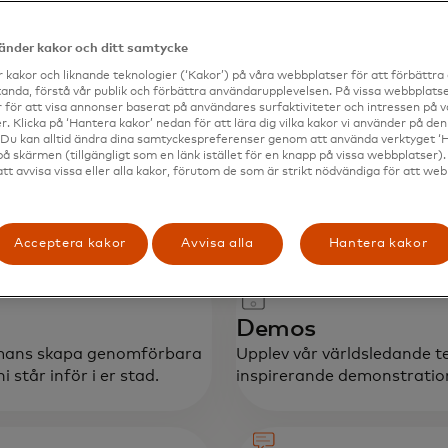
vänder kakor och ditt samtycke
 kakor och liknande teknologier (‘Kakor’) på våra webbplatser för att förbättr
anda, förstå vår publik och förbättra användarupplevelsen. På vissa webbplatse
 för att visa annonser baserat på användares surfaktiviteter och intressen på 
. Klicka på ‘Hantera kakor’ nedan för att lära dig vilka kakor vi använder på d
piration
Urban Mobil
 Du kan alltid ändra dina samtyckespreferenser genom att använda verktyget ‘
på skärmen (tillgängligt som en länk istället för en knapp på vissa webbplatser)
för den priv
att avvisa vissa eller alla kakor, förutom de som är strikt nödvändiga för att we
samarbeta, l
Acceptera kakor
Avvisa alla
Hantera kakor
Demos
ammans skapa genomförbara
Upplev vår världsledande t
står inför i er stad.
inspirerande demonstration