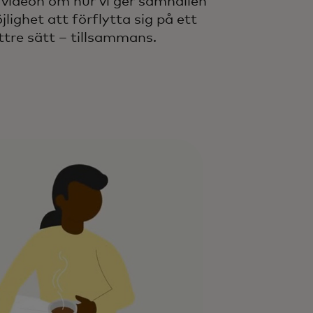
 videon om hur vi ger samhällen
jlighet att förflytta sig på ett
ttre sätt – tillsammans.