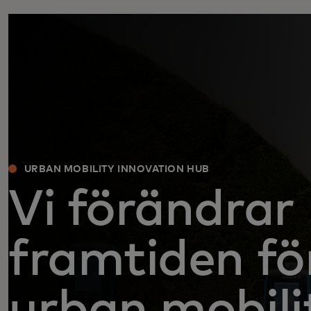
URBAN MOBILITY INNOVATION HUB
Vi förändrar
framtiden fö
urban mobili