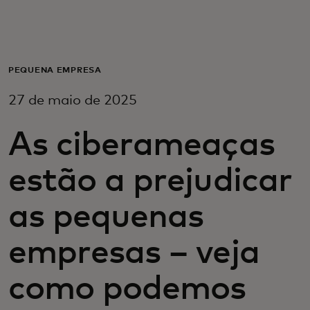
Para ti
Para empresas
PEQUENA EMPRESA
27 de maio de 2025
Para o mundo
As ciberameaças
Para inovadores
estão a prejudicar
Notícias e tendências
as pequenas
empresas – veja
como podemos