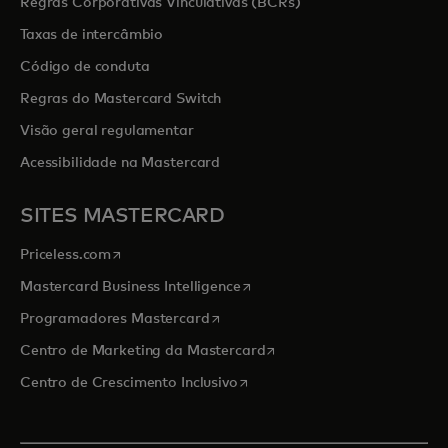
Regras Corporativas Vinculativas (BCRs)
Taxas de intercâmbio
Código de conduta
Regras do Mastercard Switch
Visão geral regulamentar
Acessibilidade na Mastercard
SITES MASTERCARD
opens in a new tab
Priceless.com
opens in a new tab
Mastercard Business Intelligence
opens in a new tab
Programadores Mastercard
opens in a new tab
Centro de Marketing da Mastercard
opens in a new tab
Centro de Crescimento Inclusivo