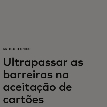
Para ti
Para empresas
Para o mundo
ARTIGO TÉCNICO
Para inovadores
Ultrapassar as
Notícias e tendências
barreiras na
aceitação de
cartões