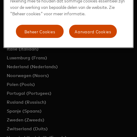
rekening mee te houden dat sommige cookies essentieel zijn
Tsjechië (Tsjechisch)
voor de werking van bepaalde delen van de website. Zie
"Beheer cookies" voor meer informatie.
Denemarken (Deens)
Frankrijk (Frans)
Beheer Cookies
Aanvaard Cookies
Duitsland (Duitser)
Hongarije (Hongaars)
Italie (Italiaan)
Luxemburg (Frans)
Nederland (Nederlands)
Noorwegen (Noors)
Polen (Pools)
Portugal (Portugees)
Rusland (Russisch)
Spanje (Spaans)
Zweden (Zweeds)
Zwitserland (Duits)