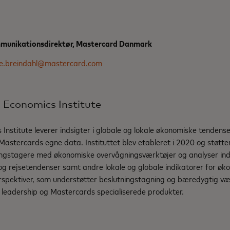
mmunikationsdirektør, Mastercard Danmark
e.breindahl@mastercard.com
Economics Institute
nstitute leverer indsigter i globale og lokale økonomiske tendense
astercards egne data. Instituttet blev etableret i 2020 og støtte
ingstagere med økonomiske overvågningsværktøjer og analyser ind
og rejsetendenser samt andre lokale og globale indikatorer for øk
erspektiver, som understøtter beslutningstagning og bæredygtig v
eadership og Mastercards specialiserede produkter.