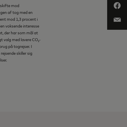
t skifte mod
brugen af tog med en
cent mod 1,3 procent i
 den voksende interesse
et, der har som mål at
gt valg med lavere CO₂-
ug på togrejser. I
rejsende skiller sig
ser.