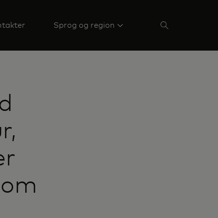
takter
Sprog og region
rd
r,
er
 som