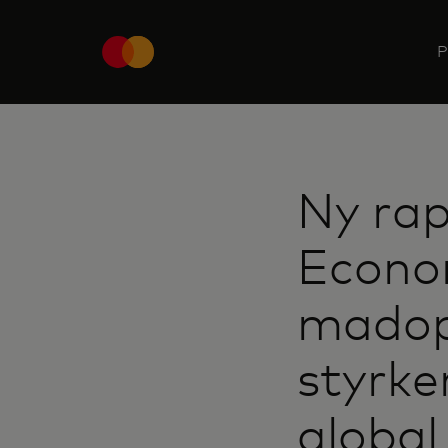
P
Ny rap
Econom
madopl
styrke
global