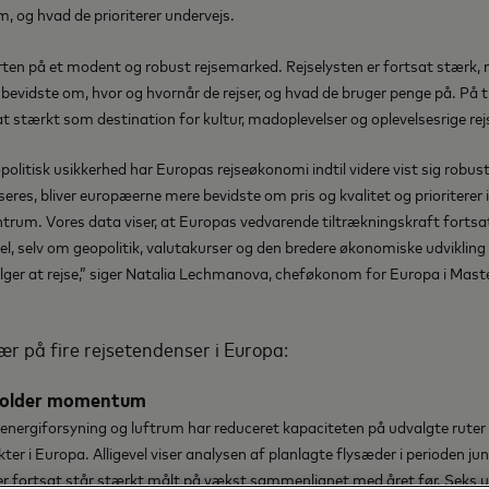
 og hvad de prioriterer undervejs.
ten på et modent og robust rejsemarked. Rejselysten er fortsat stærk,
 bevidste om, hvor og hvornår de rejser, og hvad de bruger penge på. På 
at stærkt som destination for kultur, madoplevelser og oplevelsesrige re
politisk usikkerhed har Europas rejseøkonomi indtil videre vist sig robust
res, bliver europæerne mere bevidste om pris og kvalitet og prioriterer i 
entrum. Vores data viser, at Europas vedvarende tiltrækningskraft fortsat
el, selv om geopolitik, valutakurser og den bredere økonomiske udvikling i
lger at rejse,” siger Natalia Lechmanova, cheføkonom for Europa i Mas
r på fire rejsetendenser i Europa:
 holder momentum
i energiforsyning og luftrum har reduceret kapaciteten på udvalgte ruter
r i Europa. Alligevel viser analysen af planlagte flysæder i perioden juni
r fortsat står stærkt målt på vækst sammenlignet med året før. Seks ud