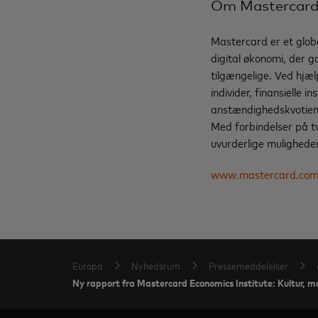
Om Mastercar
Mastercard er et globa
digital økonomi, der g
tilgængelige. Ved hjæl
individer, finansielle 
anstændighedskvotient 
Med forbindelser på t
uvurderlige muligheder 
www.mastercard.co
Europa
Nyhedsrum
Pressemeddelelser
Ny rapport fra Mastercard Economics Institute: Kultur, m