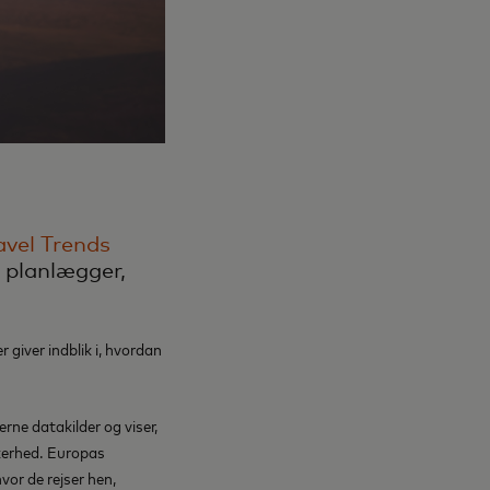
avel Trends
r planlægger,
er giver indblik i, hvordan
ne datakilder og viser,
kkerhed. Europas
vor de rejser hen,