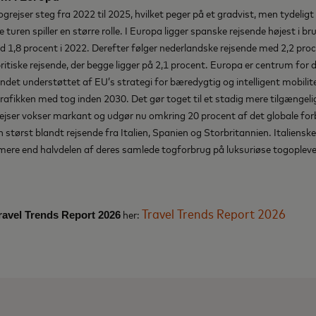
ogrejser steg fra 2022 til 2025, hvilket peger på et gradvist, men tydelig
ve turen spiller en større rolle. I Europa ligger spanske rejsende højest i 
d 1,8 procent i 2022. Derefter følger nederlandske rejsende med 2,2 pro
itiske rejsende, der begge ligger på 2,1 procent. Europa er centrum for
ndet understøttet af EU’s strategi for bæredygtig og intelligent mobilit
afikken med tog inden 2030. Det gør toget til et stadig mere tilgængeli
ejser vokser markant og udgør nu omkring 20 procent af det globale forbr
størst blandt rejsende fra Italien, Spanien og Storbritannien. Italienske 
 mere end halvdelen af deres samlede togforbrug på luksuriøse togoplevel
Travel Trends Report 2026
her:
ravel Trends Report 2026