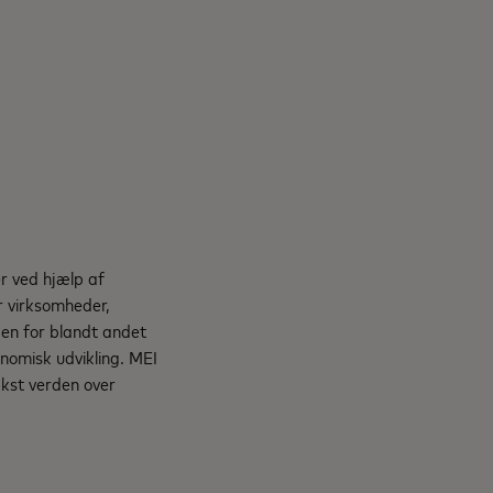
r ved hjælp af
r virksomheder,
en for blandt andet
onomisk udvikling. MEI
ækst verden over