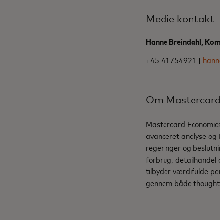
Medie kontakt
Hanne Breindahl, Ko
+45 41754921 |
hann
Om Mastercard 
Mastercard Economics I
avanceret analyse og M
regeringer og beslutn
forbrug, detailhandel 
tilbyder værdifulde p
gennem både thought l