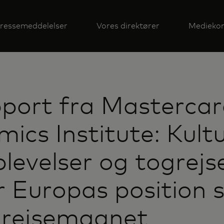
ressemeddelelser
Vores direktører
Mediekon
port fra Masterca
ics Institute: Kultu
evelser og togrejs
r Europas position
 rejsemagnet