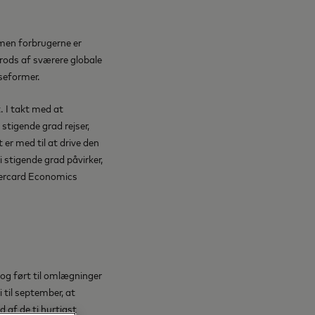
 men forbrugerne er
trods af sværere globale
jseformer.
. I takt med at
stigende grad rejser,
 er med til at drive den
 stigende grad påvirker,
tercard Economics
 og ført til omlægninger
 til september, at
 af de ti hurtigst