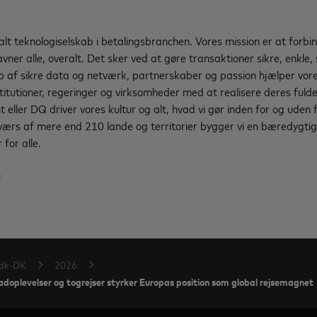
d
lt teknologiselskab i betalingsbranchen. Vores mission er at forbind
avner alle, overalt. Det sker ved at gøre transaktioner sikre, enkle
p af sikre data og netværk, partnerskaber og passion hjælper vore
institutioner, regeringer og virksomheder med at realisere deres fuld
eller DQ driver vores kultur og alt, hvad vi gør inden for og uden 
værs af mere end 210 lande og territorier bygger vi en bæredygtig
for alle.
m
dk-DK
2026
adoplevelser og togrejser styrker Europas position som global rejsemagnet