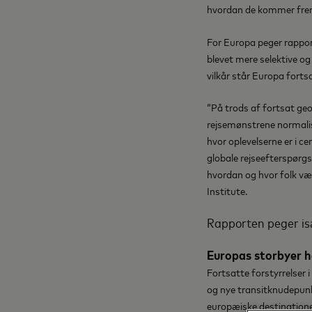
hvordan de kommer frem,
For Europa peger rappor
blevet mere selektive og
vilkår står Europa forts
“På trods af fortsat geo
rejsemønstrene normalise
hvor oplevelserne er i c
globale rejseefterspørgs
hvordan og hvor folk væ
Institute.
Rapporten peger isæ
Europas storbyer
Fortsatte forstyrrelser 
og nye transitknudepunkte
europæiske destinatione