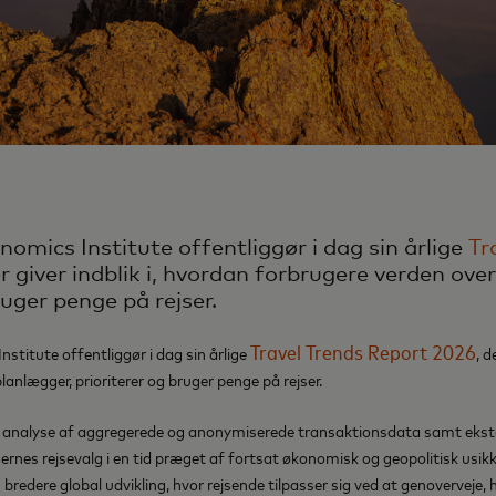
omics Institute offentliggør i dag sin årlige
Tr
er giver indblik i, hvordan forbrugere verden ove
ruger penge på rejser.
Travel Trends Report 2026
titute offentliggør i dag sin årlige
, d
lanlægger, prioriterer og bruger penge på rejser.
analyse af aggregerede og anonymiserede transaktionsdata samt ekster
ernes rejsevalg i en tid præget af fortsat økonomisk og geopolitisk usi
bredere global udvikling, hvor rejsende tilpasser sig ved at genoverveje, h