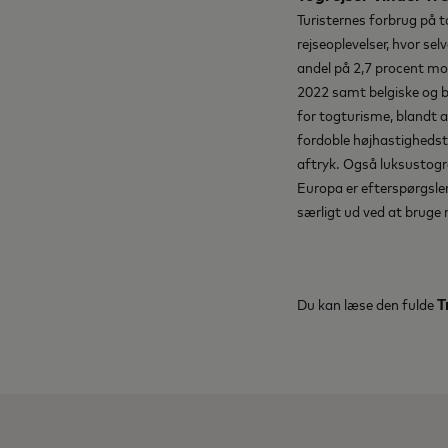
Turisternes forbrug på t
rejseoplevelser, hvor sel
andel på 2,7 procent mo
2022 samt belgiske og br
for togturisme, blandt a
fordoble højhastighedstr
aftryk. Også luksustogr
Europa er efterspørgslen 
særligt ud ved at bruge
Du kan læse den fulde
T