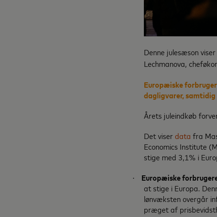
Denne julesæson viser
Lechmanova, cheføkono
Europæiske forbruger
dagligvarer, samtidig
Årets juleindkøb forve
Det viser
data
fra Mas
Economics Institute (M
stige med 3,1% i Euro
Europæiske forbrugere
·
at stige i Europa. Den
lønvæksten overgår inf
præget af prisbevidst