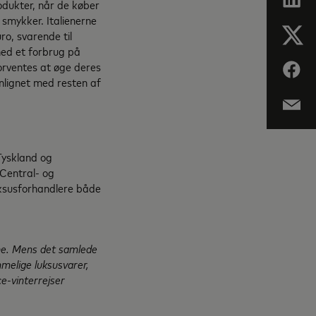
odukter, når de køber
 smykker. Italienerne
o, svarende til
 med et forbrug på
forventes at øge deres
lignet med resten af
Tyskland og
 Central- og
uksusforhandlere både
ne. Mens det samlede
melige luksusvarer,
ce-vinterrejser