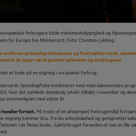
 europæiske forbrugere både modstandsdygtighed og tilpasningsev
m for Europa hos Mastercard. Foto: Christian Lykking.
e omfavner prisvenlige luksusvarer og foretrækker mode, skønh
 med at de søger værdi gennem oplevelser og mindre gaver.
ntes at byde på en stigning i europæisk forbrug.
tercards SpendingPulse kombineret med makroøkonomiske progn
EI), hvor det samlede detailsalg (ekskl. bilkøb) i november og de
pa sammenlignet med sidste år.
 handler fortsat.
På trods af en afdæmpet forbrugertillid fortsæt
ne stigning kommer bl.a. fra lav arbejdsløshed og genoprettet køb
lationen i de fleste lande. Juleforbruget forventes at vise en lille
hed.