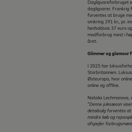
Dagligvareforbruget e
dagligvarer. Frankrig 
forventes at bruge mes
omkring 291 kr., pr. i
henholdsvis 37 euro og
madforbrug mest i hø
året.
Glimmer og glamour f
I 2025 har luksusforha
Storbritannien. Luksus
Østeuropa, hvor onlin
online og offline.
Natalia Lechmanova, 
“
Denne julesæson vise
detailsalg forventes a
mindre køb og rejseople
afspejler forbrugsmøn