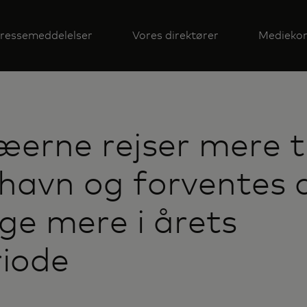
ressemeddelelser
Vores direktører
Mediekon
erne rejser mere ti
havn og forventes 
ge mere i årets
riode