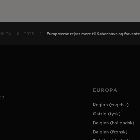
Europæerne rejser mere til København og forventes
dk-DK
2025
EUROPA
da-
Region (engelsk)
Østrig (tysk)
Belgien (hollandsk)
Belgien (fransk)