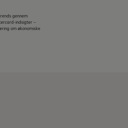
 trends gennem
ercard-indsigter –
tering om økonomiske