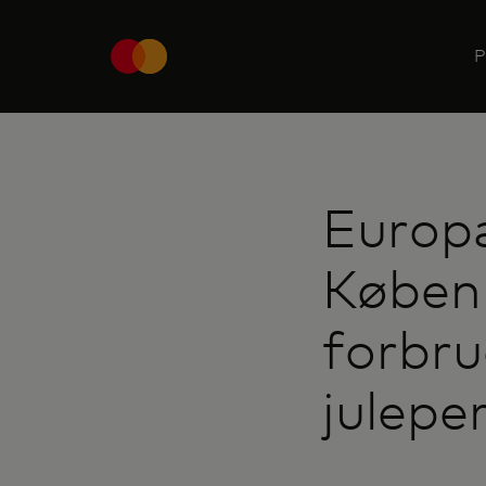
P
Europæ
Køben
forbru
julepe