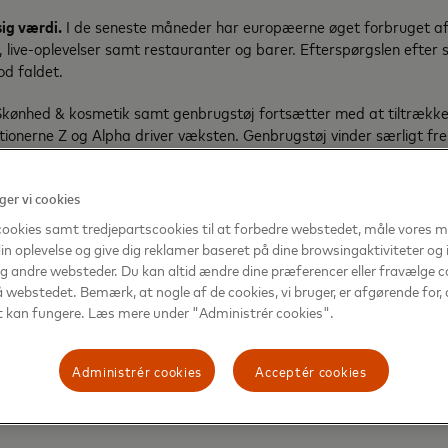
ig værdi.
I de seneste måneder har europæerne øget forbruget a
 live-oplevelser samt restauranter og barer. Efterspørgslen efter
od faldet.
kønhed & kosmetik samt genbrugstøj fortsætter med at tiltrække
tionerne Z og Alpha driver væksten. Genbrugstøj vinder særligt fr
 til af både miljømæssige og økonomiske årsager.
oritdestinationer
er vi cookies
cookies samt tredjepartscookies til at forbedre webstedet, måle vores 
 i november og december, er København blandt de ti destinationer,
in oplevelse og give dig reklamer baseret på dine browsingaktiviteter og 
bookninger.
g andre websteder. Du kan altid ændre dine præferencer eller fravælge c
 webstedet. Bemærk, at nogle af de cookies, vi bruger, er afgørende for, 
len, der trækker i vintermånederne. Seks af sæsonens mest populæ
 kan fungere. Læs mere under "Administrér cookies".
a op mod blot én (Marrakech) sidste år. Thailand og Egypten er d
n på listen. Tokyo ligger som nummer otte for vinterrejser efter at 
Administrér cookies
Acceptér cookies
ler nationale præferencer