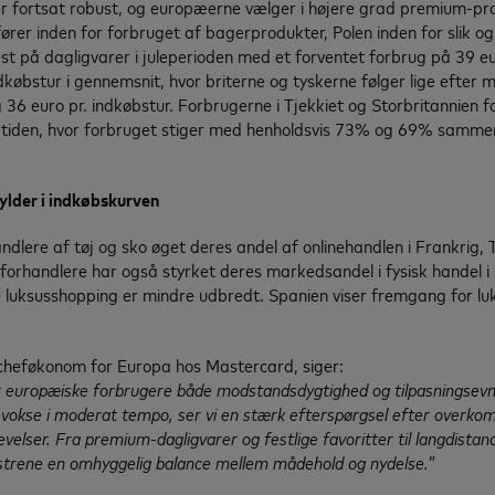
r fortsat robust, og europæerne vælger i højere grad premium-pr
fører inden for forbruget af bagerprodukter, Polen inden for slik og
t på dagligvarer i juleperioden med et forventet forbrug på 39 eur
ndkøbstur i gennemsnit, hvor briterne og tyskerne følger lige efter
 36 euro pr. indkøbstur. Forbrugerne i Tjekkiet og Storbritannien 
jtiden, hvor forbruget stiger med henholdsvis 73% og 69% sammen
ylder i indkøbskurven
ndlere af tøj og sko øget deres andel af onlinehandlen i Frankrig, 
forhandlere har også styrket deres markedsandel i fysisk handel i
e luksusshopping er mindre udbredt. Spanien viser fremgang for l
cheføkonom for Europa hos Mastercard, siger:
r europæiske forbrugere både modstandsdygtighed og tilpasningsev
t vokse i moderat tempo, ser vi en stærk efterspørgsel efter overkom
velser. Fra premium-dagligvarer og festlige favoritter til langdistan
strene en omhyggelig balance mellem mådehold og nydelse.
”