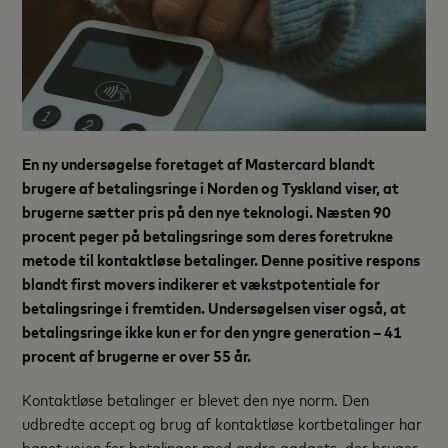
En ny undersøgelse foretaget af Mastercard blandt
brugere af betalingsringe i Norden og Tyskland viser, at
brugerne sætter pris på den nye teknologi. Næsten 90
procent peger på betalingsringe som deres foretrukne
metode til kontaktløse betalinger. Denne positive respons
blandt first movers indikerer et vækstpotentiale for
betalingsringe i fremtiden. Undersøgelsen viser også, at
betalingsringe ikke kun er for den yngre generation – 41
procent af brugerne er over 55 år.
Kontaktløse betalinger er blevet den nye norm. Den
udbredte accept og brug af kontaktløse kortbetalinger har
banet vejen for betalinger med andre gadgets, der bruger