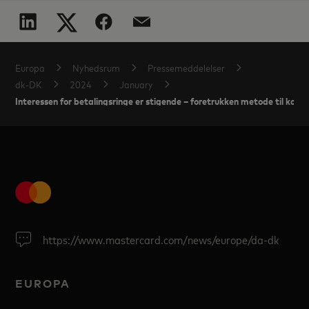
Europa
Nyhedsrum
Pressemeddelelser
dk-DK
2024
January
Interessen for betalingsringe er stigende – foretrukken metode til kont
https://www.mastercard.com/news/europe/da-dk
EUROPA