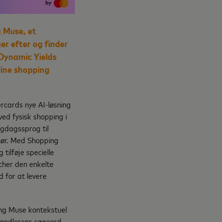
g Muse
, et
er efter og finder
 Dynamic Yields
line shopping
ercards nye AI-løsning
ed fysisk shopping i
gdagssprog til
hør. Med Shopping
ilføje specielle
cher den enkelte
 for at levere
ing Muse kontekstuel
andlerens søgeord,