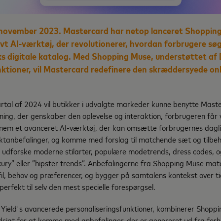
. november 2023. Mastercard har netop lanceret Shoppin
t AI-værktøj, der revolutionerer, hvordan forbrugere søg
iks digitale katalog. Med Shopping Muse, understøttet af
nktioner, vil Mastercard redefinere den skræddersyede on
artal af 2024 vil butikker i udvalgte markeder kunne benytte Mast
ing, der genskaber den oplevelse og interaktion, forbrugeren får v
nnem et avanceret AI-værktøj, der kan omsætte forbrugernes dagli
tanbefalinger, og komme med forslag til matchende sæt og tilbe
udforske moderne stilarter, populære modetrends, dress codes, og t
xury” eller ”hipster trends”. Anbefalingerne fra Shopping Muse mat
il, behov og præferencer, og bygger på samtalens kontekst over tid
perfekt til selv den mest specielle forespørgsel.
Yield's avancerede personaliseringsfunktioner, kombinerer Shopp
igt for at komme med anbefalinger, der er genereret ud fra forh