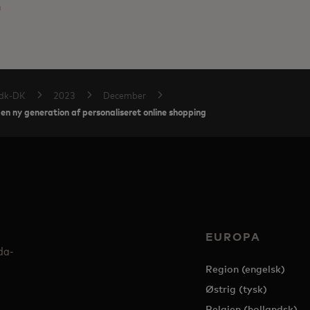
m
dk-DK
2023
December
en ny generation af personaliseret online shopping
EUROPA
da-
Region (engelsk)
Østrig (tysk)
Belgien (hollandsk)