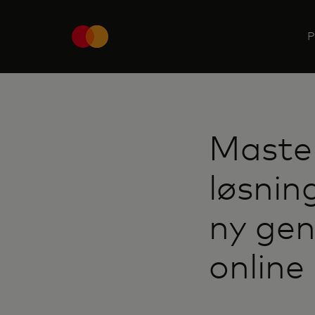
P
Master
løsnin
ny gen
online