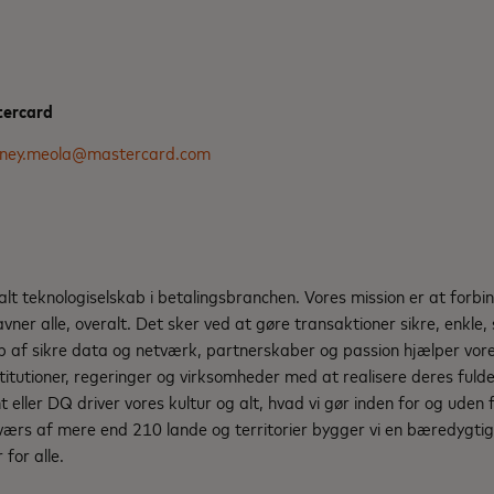
tercard
tney.meola@mastercard.com
d
lt teknologiselskab i betalingsbranchen. Vores mission er at forbind
avner alle, overalt. Det sker ved at gøre transaktioner sikre, enkle
p af sikre data og netværk, partnerskaber og passion hjælper vore
institutioner, regeringer og virksomheder med at realisere deres fuld
eller DQ driver vores kultur og alt, hvad vi gør inden for og uden 
værs af mere end 210 lande og territorier bygger vi en bæredygtig
for alle.