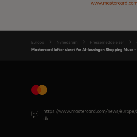
www.mastercard.co
Europa
Nyhedsrum
Pressemeddelelser
Mastercard løfter sløret for AI-løsningen Shopping Muse – 
https://www.mastercard.com/news/europe/
dk