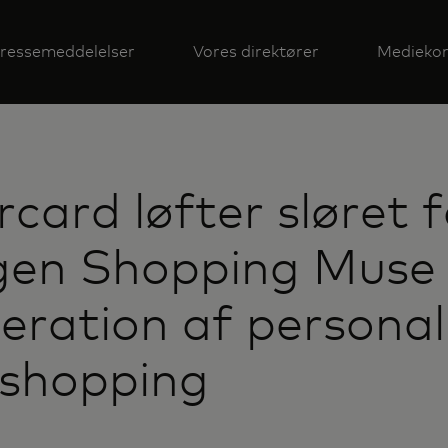
ressemeddelelser
Vores direktører
Mediekon
card løfter sløret f
gen Shopping Muse 
eration af personal
 shopping