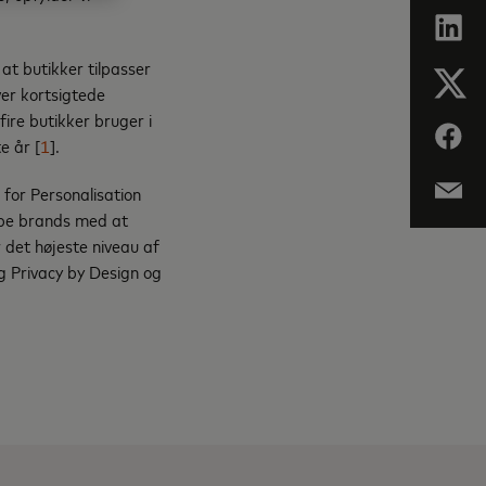
at butikker tilpasser
ver kortsigtede
ire butikker bruger i
e år [
1
].
for Personalisation
lpe brands med at
 det højeste niveau af
ig Privacy by Design og