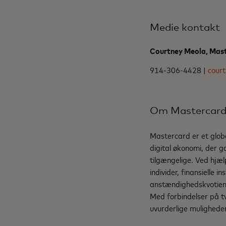
Medie kontakt
Courtney Meola, Mas
914-306-4428 |
cour
Om Mastercar
Mastercard er et globa
digital økonomi, der g
tilgængelige. Ved hjæl
individer, finansielle 
anstændighedskvotient 
Med forbindelser på t
uvurderlige muligheder 