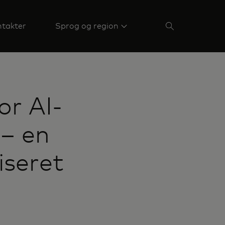
takter
Sprog og region
or AI-
– en
iseret