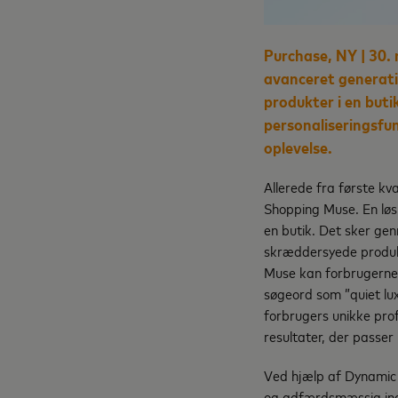
Purchase, NY | 30
avanceret generativ
produkter i en but
personaliseringsfu
oplevelse.
Allerede fra første kv
Shopping Muse. En løsn
en butik. Det sker ge
skræddersyede produk
Muse kan forbrugerne 
søgeord som ”quiet lu
forbrugers unikke prof
resultater, der passer 
Ved hjælp af Dynamic 
og adfærdsmæssig inds