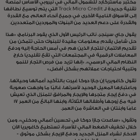
مختبر ماستركارد للشمول المالي في نيروبي الأساس لمنصة
تقنية جديدة لـ Track Micro Credit التي يتم توسيع نطاقها
إلى الأسواق النامية الأخرى في جميع أنحاء العالم، مع القدرة
والقدرة على دعم العديد من البنوك والموردين المتعددين.
يقول جاي سينجر، نائب الرئيس الأول الذي يقود البرنامج: «هذا
حل شامل يقدم معلومات مفيدة للبنوك حتى تتمكن من
تقديم الائتمان للتجار الذين هم في أمس الحاجة إليه ودفع
المعاملات الرقمية في المجتمعات التي تقع تقليديًا خارج
النظام المالي الرسمي». «إنها تزيد من فرص التجار للنمو
وتلبية احتياجات عملائهم بشكل أفضل.»
تقول كاغويريا إن جازا دوكا غيرت بالتأكيد أعمالها وحياتها.
وباعتبارها المعيل الوحيد لأسرتها، غالبًا ما واجهت صعوبة
في دفع إيجار متجرها والإيجار والمرافق للمنزل الذي تعيش
فيه مع زوجها وأطفالها الثلاثة، وابنها البالغ من العمر 17
عامًا وابنتان في العاشرة من العمر.
وتقول: «ساعدت جازا دوكا في تحسين أعمالي ودخلي». ومن
خلال تخفيف الضغط المالي للأسرة، تستطيع كاغويريا الآن
الادخار لشراء المنزل الجديد ودفع الإيجار بشكل موثوق -