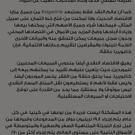
طريقة للمضي قدمًا وبناء المدخرات، ناهيك عن الثروة.
كما أن عالم النقد فقط يستبعد Kagwiria من جميع مزايا
الاقتصاد الحديث. وإذا تمكنت من فتح خط ائتمان، على سبيل
المثال، فيمكنها شراء جميع الأسهم التي يمكنها بيعها
وزيادة أرباحها وضخ المزيد من الأموال في اقتصادها المحلي.
وبدون سجل مبيعات يمكن التحقق منه والبيانات الأخرى
اللازمة للبنوك والمقرضين لتقييم جدارتها الائتمانية، فإن
كاغويريا عالقة.
يعيق الاقتصاد النقدي أيضًا مندوبي المبيعات المحليين
للموردين، حيث يتعين عليهم تقييد ما يمكنهم بيعه إلى
كاغويريا، مما يخلق حلقة من الفقر. يخسر الموردون أيضًا،
وليس فقط لأنهم لا يستطيعون نقل المنتج. المسار النقدي
ليس موثوقًا ولا مستقرًا، مما يحد من القدرة على توقع
الاحتياجات أو المبيعات المستقبلية.
هذه المشكلة ليست فريدة من نوعها في كينيا. في كل
عام، يتم إجراء 19.8 تريليون دولار من المدفوعات وقبولها من
قبل تجار التجزئة المتناهية الصغر والصغيرة والمتوسطة في
الأسواق النامية على مستوى العالم. يتم إجراء أكثر من 70٪