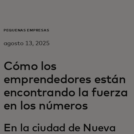
Para ti
Para empresas
PEQUEÑAS EMPRESAS
agosto 13, 2025
Para el mundo
Cómo los
Para innovadores
emprendedores están
Noticias y tendencias
encontrando la fuerza
en los números
En la ciudad de Nueva