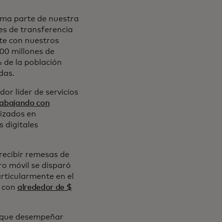
rma parte de nuestra
es de transferencia
te con nuestros
00 millones de
 de la población
das.
or líder de servicios
rabajando con
rizados en
 digitales
 recibir remesas de
o móvil se disparó
articularmente en el
, con
alrededor de $
e que desempeñar