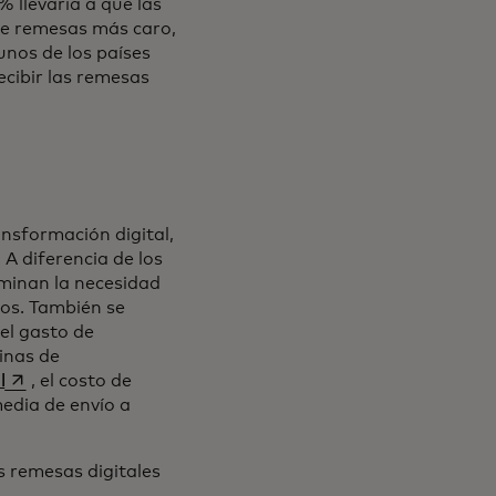
% llevaría a que las
 de remesas más caro,
 en una pestaña nueva
nos de los países
cibir las remesas
ansformación digital,
 A diferencia de los
iminan la necesidad
os. También se
el gasto de
inas de
se abre en una pestaña nueva
l
, el costo de
media de envío a
s remesas digitales