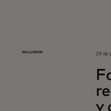
INCLUSIÓN
19 de 
F
re
y 