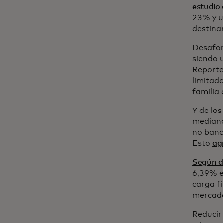
estudio
23% y u
destina
Desafor
siendo 
Report
limitad
familia
Y de lo
mediano
no banc
Esto
ag
Según d
6,39% e
carga fi
mercado
Reducir 