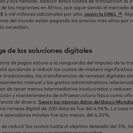
s y sus familias. Reducir estos costos de transacción al 3
s de los migrantes en África, que sigue siendo el mercado
se abre
$ 4 mil millones adicionales por año,
según la ONU.
Algu
res del mundo están pagando los precios más altos por re
to necesitan.
ge de las soluciones digitales
stria de pagos estuvo a la vanguardia del impulso de la tr
stá ayudando a reducir los costos de manera significativa.
 tradicionales, las transferencias de remesas digitales el
esamiento manual y los gastos administrativos relacionad
ian de tener menos intermediarios involucrados y reducen 
cción y mantenimiento de infraestructura física como ofic
rencia de dinero.
Según los mismos datos del Banco Mundia
una remesa digital de 200 dólares fue del 4,96%. La tasa 
de operadores móviles fue aún menor, del 4,35%.
de reducir los costos hasta el objetivo deseado del 3%, la