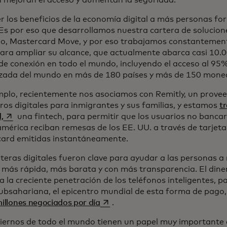
 mejoran el acceso y aumentan la seguridad.
r los beneficios de la economía digital a más personas fo
 Es por eso que desarrollamos nuestra cartera de solucion
ro, Mastercard Move, y por eso trabajamos constantemen
para ampliar su alcance, que actualmente abarca casi 10.0
de conexión en todo el mundo, incluyendo el acceso al 95%
zada del mundo en más de 180 países y más de 150 mone
mplo, recientemente nos asociamos con Remitly, un proveed
ros digitales para inmigrantes y sus familias, y estamos
t
se abre en una pestaña nueva
,
una fintech, para permitir que los usuarios no banca
mérica reciban remesas de los EE. UU. a través de tarjetas
ard emitidas instantáneamente.
eteras digitales fueron clave para ayudar a las personas a
más rápida, más barata y con más transparencia. El diner
a la creciente penetración de los teléfonos inteligentes, p
subsahariana, el epicentro mundial de esta forma de pago
se abre en una pestaña nueva
millones negociados por día
.
iernos de todo el mundo tienen un papel muy important