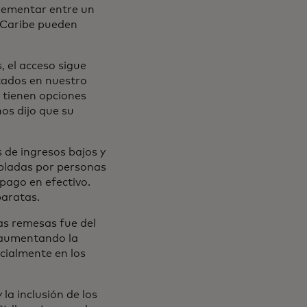
rementar entre un
 Caribe pueden
 el acceso sigue
tados en nuestro
a tienen opciones
os dijo que su
 de ingresos bajos y
e en una pestaña nueva
ladas por personas
pago en efectivo.
baratas.
as remesas fue del
n aumentando la
ecialmente en los
 la inclusión de los