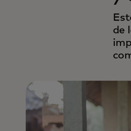
Est
de 
imp
com