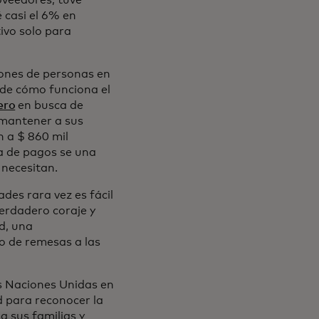
oveedores, tuve
 casi el 6% en
tivo solo para
lones de personas en
 de cómo funciona el
ero
en busca de
mantener a sus
n a $ 860 mil
a de pagos se una
 necesitan.
des rara vez es fácil
verdadero coraje y
d, una
so de remesas a las
ña nueva
s Naciones Unidas en
d para reconocer la
 sus familias y