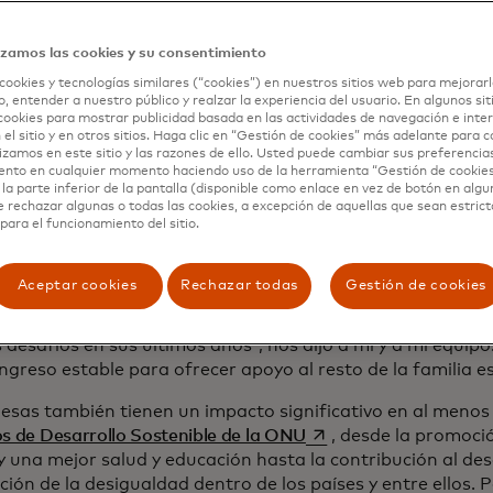
r la inclusión financiera en sus comunidades. Pero tambié
 recordatorio de lo que los gobiernos y nuestra industri
izamos las cookies y su consentimiento
ar mejor este tipo de pagos.
cookies y tecnologías similares (“cookies”) en nuestros sitios web para mejorarl
, entender a nuestro público y realzar la experiencia del usuario. En algunos sit
cookies para mostrar publicidad basada en las actividades de navegación e inter
 el sitio y en otros sitios. Haga clic en “Gestión de cookies” más adelante para 
nar una fricción dolorosa
lizamos en este sitio y las razones de ello. Usted puede cambiar sus preferencia
ento en cualquier momento haciendo uso de la herramienta “Gestión de cookie
la parte inferior de la pantalla (disponible como enlace en vez de botón en algun
esas proporcionan un salvavidas financiero a cientos de 
e rechazar algunas o todas las cookies, a excepción de aquellas que sean estri
 el mundo. En el caso de Nguyễn Đức Thành, un trabajador
para el funcionamiento del sitio.
il de Vietnam que se mudó a Japón para buscar mejores 
onales, el dinero que envía de manera regular a sus padre
Aceptar cookies
Rechazar todas
Gestión de cookies
ner a flote. "Las familias como la mía, donde los padres 
 y agotaron sus ingresos en la educación de sus hijos, pu
 desafíos en sus últimos años", nos dijo a mí y a mi equip
ngreso estable para ofrecer apoyo al resto de la familia es 
esas también tienen un impacto significativo en al meno
se abre en una pestañ
s de Desarrollo Sostenible de la ONU
, desde la promoci
y una mejor salud y educación hasta la contribución al de
ción de la desigualdad dentro de los países y entre ellos. 