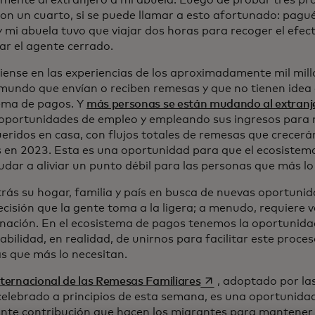
mente al extranjero a mi abuela. Luego de probar tres pr
con un cuarto, si se puede llamar a esto afortunado: pagué
y mi abuela tuvo que viajar dos horas para recoger el efec
ar el agente cerrado.
iense en las experiencias de los aproximadamente mil mil
 mundo que envían o reciben remesas y que no tienen idea
ema de pagos. Y
más personas se están mudando al extranj
oportunidades de empleo y empleando sus ingresos para 
ueridos en casa, con flujos totales de remesas que crecerá
s en 2023. Esta es una oportunidad para que el ecosistem
udar a aliviar un punto débil para las personas que más lo
rás su hogar, familia y país en busca de nuevas oportunida
ecisión que la gente toma a la ligera; a menudo, requiere 
nación. En el ecosistema de pagos tenemos la oportunida
bilidad, en realidad, de unirnos para facilitar este proce
s que más lo necesitan.
se abre en una pesta
nternacional de las Remesas Familiares
, adoptado por la
celebrado a principios de esta semana, es una oportunida
nte contribución que hacen los migrantes para mantener a