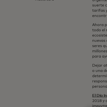
urgente
suerte 
tarifas 
encontr
Ahora p
todo el
ecosist
nuevas 
seres q
millone
para ay
Dejar at
o una d
determi
responsa
persona
El Día I
2018 y 
importa