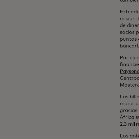
también
Extende
misión.
de dine
socios 
puntos 
bancari
Por eje
financie
Paysend
Centroa
Masterc
Las bill
manera 
gracias 
África 
2.3 mil 
Los gob