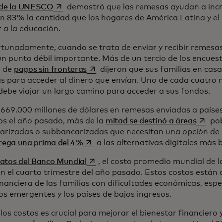
se abre en una pestaña nueva
 de la UNESCO
demostró que las remesas ayudan a inc
n 83% la cantidad que los hogares de América Latina y el
r a la educación.
tunadamente, cuando se trata de enviar y recibir remesas,
un punto débil importante. Más de un tercio de los encues
se abre en una pestaña nueva
e de
pagos sin fronteras
dijeron que sus familias en cas
as para acceder al dinero que envían. Uno de cada cuatro n
 debe viajar un largo camino para acceder a sus fondos.
s 669.000 millones de dólares en remesas enviadas a países
se abr
s el año pasado, más de la
mitad se destinó a áreas
pob
arizadas o subbancarizadas que necesitan una opción de 
se abre en una pestaña nueva
rega una prima del 4%
a las alternativas digitales más 
se abre en una pestaña nueva
atos del Banco Mundial
, el costo promedio mundial de l
n el cuarto trimestre del año pasado. Estos costos está
nanciera de las familias con dificultades económicas, esp
s emergentes y los países de bajos ingresos.
los costos es crucial para mejorar el bienestar financiero y