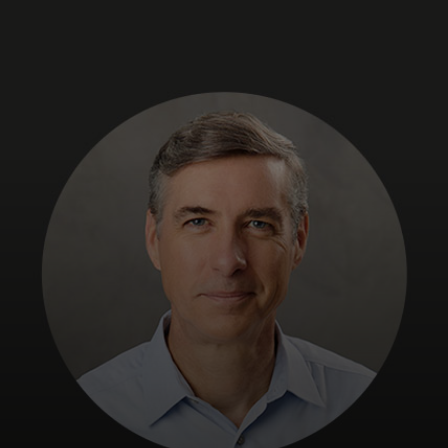
Untuk Anda
Untuk bisnis
Untuk dunia
Untuk inovator
Berita dan tren