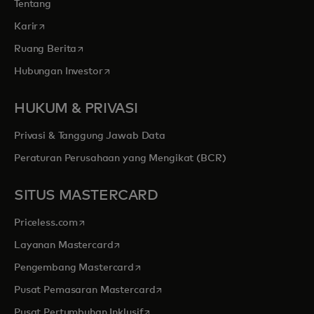
Tentang
opens in a new tab
Karir
opens in a new tab
Ruang Berita
opens in a new tab
Hubungan Investor
HUKUM & PRIVASI
Privasi & Tanggung Jawab Data
Peraturan Perusahaan yang Mengikat (BCR)
SITUS MASTERCARD
opens in a new tab
Priceless.com
opens in a new tab
Layanan Mastercard
opens in a new tab
Pengembang Mastercard
opens in a new tab
Pusat Pemasaran Mastercard
opens in a new tab
Pusat Pertumbuhan Inklusif