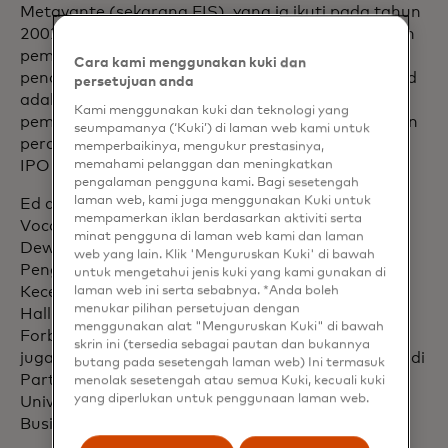
Metavante (sekarang FIS), yang ia ikuti pada tahun
2002 melalui akuisisi Paytrust, sebuah perusahaan
pembayaran online di mana ia menjadi salah satu
Cara kami menggunakan kuki dan
pendiri dan CEO. Sebelum mendirikan Paytrust, Ed
persetujuan anda
adalah wakil presiden eksekutif produk dan
Kami menggunakan kuki dan teknologi yang
pemasaran di LogicWorks, Inc, sebuah perusahaan
seumpamanya (‘Kuki’) di laman web kami untuk
perangkat lunak pemodelan data yang melakukan
memperbaikinya, mengukur prestasinya,
memahami pelanggan dan meningkatkan
IPO di NASDAQ pada tahun 1996.
pengalaman pengguna kami. Bagi sesetengah
laman web, kami juga menggunakan Kuki untuk
Ed adalah anggota dewan direksi untuk Xerox,
mempamerkan iklan berdasarkan aktiviti serta
Vocalink Ltd, Inggris, dan Karat, dan anggota
minat pengguna di laman web kami dan laman
Dewan Harvard Kennedy School tentang
web yang lain. Klik 'Menguruskan Kuki' di bawah
Penggunaan yang Bertanggung Jawab dari
untuk mengetahui jenis kuki yang kami gunakan di
laman web ini serta sebabnya. *Anda boleh
Kecerdasan Buatan. Beliau dilantik ke dalam CIO
menukar pilihan persetujuan dengan
Hall of Fame pada tahun 2024 dan dianugerahi
menggunakan alat "Menguruskan Kuki" di bawah
Forbes CIO Next Award pada tahun 2023. Beliau
skrin ini (tersedia sebagai pautan dan bukannya
juga merupakan mantan David Rockefeller Fellow di
butang pada sesetengah laman web) Ini termasuk
Partnership for New York City. Ed adalah lulusan
menolak sesetengah atau semua Kuki, kecuali kuki
yang diperlukan untuk penggunaan laman web.
University of Pennsylvania, Wharton School of
Business.