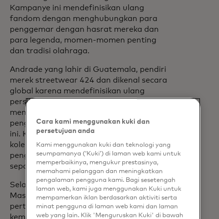
Kampanye ini mendefinisikan ulang
fandom dengan menghubungkan para
penggemar dengan hasrat mereka dan
para legenda, momen-momen penting
dan tradisi olahraga.
Andrade yang lahir di Guatemala, pendiri
merek streetwear 424 dan dikenal secara
global karena mendefinisikan ulang
persilangan olahraga dan mode,
membawa pendekatan inovatif dan
Cara kami menggunakan kuki dan
pengaruh budayanya ke dalam proyek
persetujuan anda
ini. Karya Andrade ditampilkan dalam
koleksi AW25 dari 424, yang memberikan
Kami menggunakan kuki dan teknologi yang
seumpamanya (‘Kuki’) di laman web kami untuk
penghormatan kepada perlengkapan
memperbaikinya, mengukur prestasinya,
sepak bola legendaris.
memahami pelanggan dan meningkatkan
pengalaman pengguna kami. Bagi sesetengah
Selama lebih dari tiga dekade,
laman web, kami juga menggunakan Kuki untuk
Mastercard telah memperjuangkan
mempamerkan iklan berdasarkan aktiviti serta
pertumbuhan sepak bola melalui
minat pengguna di laman web kami dan laman
web yang lain. Klik 'Menguruskan Kuki' di bawah
kemitraan jangka panjang dengan Copa