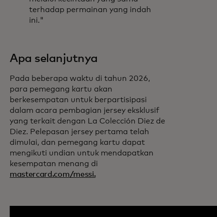
terhadap permainan yang indah
ini."
Apa selanjutnya
Pada beberapa waktu di tahun 2026,
para pemegang kartu akan
berkesempatan untuk berpartisipasi
dalam acara pembagian jersey eksklusif
yang terkait dengan La Colección Diez de
Diez. Pelepasan jersey pertama telah
dimulai, dan pemegang kartu dapat
mengikuti undian untuk mendapatkan
kesempatan menang di
mastercard.com/messi.