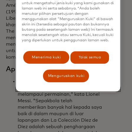
untuk mengetahui jenis kuki yang kami gunakan di
América (1992), Liga Champions UEFA
laman web ini serta sebabnya. *Anda boleh
(1994), dan yang terbaru, CONMEBOL
menukar pilihan persetujuan dengan
Libertadores Femenina (2023). Inisiatif
menggunakan alat "Menguruskan Kuki" di bawah
skrin ini (tersedia sebagai pautan dan bukannya
khas — mulai dari “Team of Leo's” dan
butang pada sesetengah laman web) Ini termasuk
The Pledge Ball hingga kolaborasi —
menolak sesetengah atau semua Kuki, kecuali kuki
menyoroti komitmen Mastercard untuk
yang diperlukan untuk penggunaan laman web.
memanfaatkan kekuatan sepak bola
untuk menginspirasi penggemar dan
komunitas di seluruh dunia.
Menerima kuki
Tolak semua
Apa yang kami katakan
Menguruskan kuki
"Pertukaran jersey selalu tentang
rasa hormat dan hubungan yang
melampaui permainan," kata Lionel
Messi. "Sepakbola telah
memberikan banyak hal kepada saya
baik di dalam maupun di luar
lapangan dan La Colección Diez de
Diez adalah sebuah penghargaan