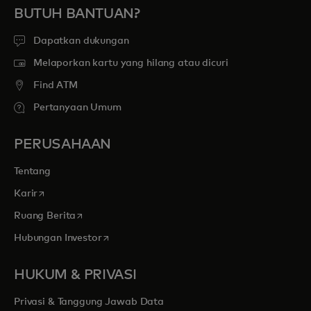
BUTUH BANTUAN?
Dapatkan dukungan
Melaporkan kartu yang hilang atau dicuri
Find ATM
Pertanyaan Umum
PERUSAHAAN
Tentang
opens in a new tab
Karir
opens in a new tab
Ruang Berita
opens in a new tab
Hubungan Investor
HUKUM & PRIVASI
Privasi & Tanggung Jawab Data