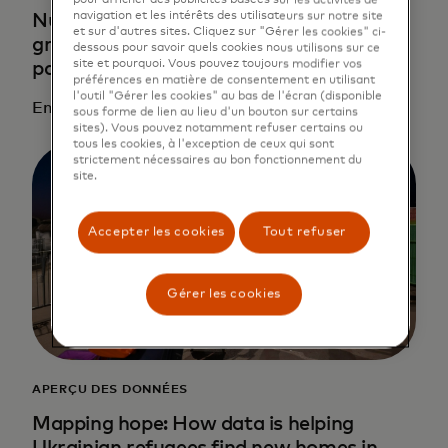
pour afficher des publicités basées sur les activités de
navigation et les intérêts des utilisateurs sur notre site
Numériser les économies européennes
et sur d'autres sites. Cliquez sur "Gérer les cookies" ci-
grâce aux partenariats numériques par
dessous pour savoir quels cookies nous utilisons sur ce
site et pourquoi. Vous pouvez toujours modifier vos
pays
préférences en matière de consentement en utilisant
l'outil "Gérer les cookies" au bas de l'écran (disponible
En savoir plus
sous forme de lien au lieu d'un bouton sur certains
sites). Vous pouvez notamment refuser certains ou
tous les cookies, à l'exception de ceux qui sont
strictement nécessaires au bon fonctionnement du
site.
Accepter les cookies
Tout refuser
Gérer les cookies
APERÇU DES DONNÉES
Mapping hope: How data is helping
Ukrainian refugees find new homes in