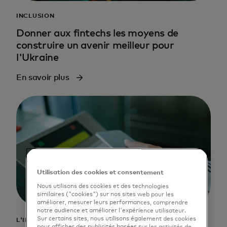
INCLUSION
Donner aux fintechs les moyens de
construire un avenir meilleur pour
l'Ukraine
En savoir plus
Utilisation des cookies et consentement
Nous utilisons des cookies et des technologies
similaires ("cookies") sur nos sites web pour les
améliorer, mesurer leurs performances, comprendre
notre audience et améliorer l'expérience utilisateur.
Sur certains sites, nous utilisons également des cookies
L'INNOVATION