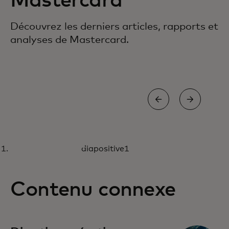
Mastercard
Découvrez les derniers articles, rapports et
analyses de Mastercard.
BLOG
diapositive1
Comment nous incitons nos
Lire la suite
employés à adopter l'IA
Contenu connexe