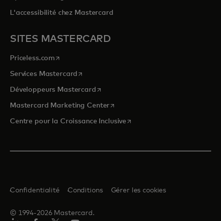
L'accessibilité chez Mastercard
SITES MASTERCARD
s’ouvre dans un nouvel onglet
Priceless.com
s’ouvre dans un nouvel onglet
Services Mastercard
s’ouvre dans un nouvel onglet
Développeurs Mastercard
s’ouvre dans un nouvel onglet
Mastercard Marketing Center
s’ouvre dans un nouvel ongle
Centre pour la Croissance Inclusive
Confidentialité
Conditions
Gérer les cookies
© 1994-2026 Mastercard.