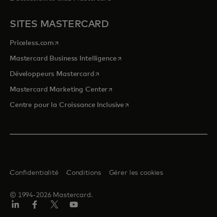
SITES MASTERCARD
s’ouvre dans un nouvel onglet
Priceless.com
s’ouvre dans un nouvel onglet
Mastercard Business Intelligence
s’ouvre dans un nouvel onglet
Développeurs Mastercard
s’ouvre dans un nouvel onglet
Mastercard Marketing Center
s’ouvre dans un nouvel ongle
Centre pour la Croissance Inclusive
Confidentialité
Conditions
Gérer les cookies
© 1994-2026 Mastercard.
LinkedIn
Facebook
Twitter/X
YouTube