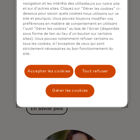
navigation et les intérêts des utilisateurs sur notre site
et sur d'autres sites. Cliquez sur "Gérer les cookies" ci-
dessous pour savoir quels cookies nous utilisons sur ce
site et pourquoi. Vous pouvez toujours modifier vos
préférences en matière de consentement en utilisant
Des informations qui vous
l'outil "Gérer les cookies" au bas de l'écran (disponible
sous forme de lien au lieu d'un bouton sur certains
aident à prendre des
sites). Vous pouvez notamment refuser certains ou
décisions commerciales
tous les cookies, à l'exception de ceux qui sont
strictement nécessaires au bon fonctionnement du
essentielles
site.
Nous vous donnons accès à des
informations économiques, aux
Accepter les cookies
Tout refuser
performances de votre portefeuille et
aux dernières tendances pour vous
Gérer les cookies
aider à stimuler votre croissance.
En savoir plus