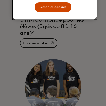
Gérer les cookies
Le plus grand programme
STIM au monde pour les
élèves (âgés de 8 à 16
ans)²
s’ouvre dans un nouvel onglet
En savoir plus