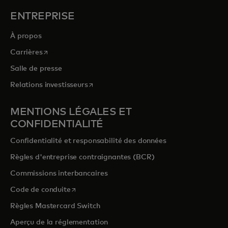
ENTREPRISE
À propos
s’ouvre dans un nouvel onglet
Carrières
Salle de presse
s’ouvre dans un nouvel onglet
Relations investisseurs
MENTIONS LÉGALES ET
CONFIDENTIALITÉ
Confidentialité et responsabilité des données
Règles d'entreprise contraignantes (BCR)
Commissions interbancaires
s’ouvre dans un nouvel onglet
Code de conduite
Règles Mastercard Switch
Aperçu de la réglementation