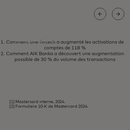
ACTUALITÉS ET TENDANCES
Comment une fintech a augmenté les activations de
Découvrez les dernières
En savoir plus
comptes de 118 %
perspectives et actualités sur l'IA
Comment AIK Banka a découvert une augmentation
de Mastercard
possible de 30 % du volume des transactions
[1] Mastercard interne, 2024.
[2] Formulaire 10-K de Mastercard 2024.