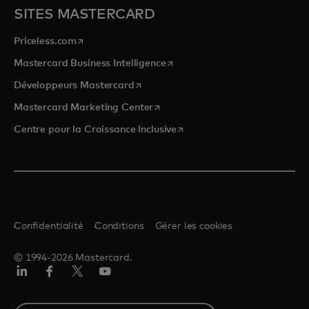
SITES MASTERCARD
s’ouvre dans un nouvel onglet
Priceless.com
s’ouvre dans un nouvel onglet
Mastercard Business Intelligence
s’ouvre dans un nouvel onglet
Développeurs Mastercard
s’ouvre dans un nouvel onglet
Mastercard Marketing Center
s’ouvre dans un nouvel ongle
Centre pour la Croissance Inclusive
Confidentialité
Conditions
Gérer les cookies
© 1994-2026 Mastercard.
LinkedIn
Facebook
Twitter/X
YouTube
Select