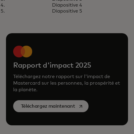
numériques pour se développer
Diapositive 4
Diapositive 5
Rapport d'impact 2025
Téléchargez notre rapport sur l'impact de
Mastercard sur les personnes, la prospérité et
la planète.
s’ouvre dans un nouvel on
Téléchargez maintenant