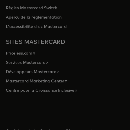
Règles Mastercard Switch
Aperçu de la réglementation
L'accessibilité chez Mastercard
SITES MASTERCARD
s’ouvre dans un nouvel onglet
Priceless.com
s’ouvre dans un nouvel onglet
Services Mastercard
s’ouvre dans un nouvel onglet
Développeurs Mastercard
s’ouvre dans un nouvel onglet
Mastercard Marketing Center
s’ouvre dans un nouvel ongle
Centre pour la Croissance Inclusive