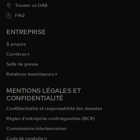
Trouver un DAB
FAQ
ENTREPRISE
À propos
s’ouvre dans un nouvel onglet
Carrières
Salle de presse
s’ouvre dans un nouvel onglet
Relations investisseurs
MENTIONS LÉGALES ET
CONFIDENTIALITÉ
Confidentialité et responsabilité des données
Règles d'entreprise contraignantes (BCR)
Commissions interbancaires
s’ouvre dans un nouvel onglet
Code de conduite