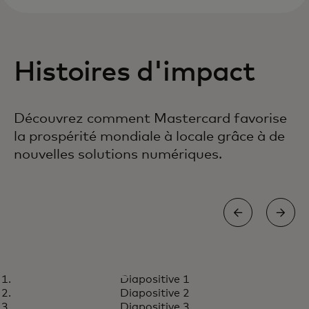
Histoires d'impact
Découvrez comment Mastercard favorise
la prospérité mondiale à locale grâce à de
nouvelles solutions numériques.
ENTREPRENEURS RURAUX
Diapositive 1
Connecter les entreprises rurales
En savoir plus
Diapositive 2
aux outils financiers et
Diapositive 3