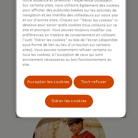
notre audience et améliorer l'expérience utilisateur.
Sur certains sites, nous utilisons également des cookies
Soutenir la croissance et
pour afficher des publicités basées sur les activités de
navigation et les intérêts des utilisateurs sur notre site
la résilience des petites
et sur d'autres sites. Cliquez sur "Gérer les cookies" ci-
entreprises
dessous pour savoir quels cookies nous utilisons sur ce
site et pourquoi. Vous pouvez toujours modifier vos
préférences en matière de consentement en utilisant
Mastercard Strive dote les petites
l'outil "Gérer les cookies" au bas de l'écran (disponible
entreprises d'un accès au capital, aux
sous forme de lien au lieu d'un bouton sur certains
outils et aux ressources pour
sites). Vous pouvez notamment refuser certains ou
tous les cookies, à l'exception de ceux qui sont
prospérer dans l'économie
strictement nécessaires au bon fonctionnement du
numérique.
site.
s’ouvre dans un nouvel onglet
En savoir plus
Accepter les cookies
Tout refuser
Gérer les cookies