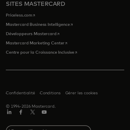
SITES MASTERCARD
s’ouvre dans un nouvel onglet
Priceless.com
s’ouvre dans un nouvel onglet
Mastercard Business Intelligence
s’ouvre dans un nouvel onglet
Développeurs Mastercard
s’ouvre dans un nouvel onglet
Mastercard Marketing Center
s’ouvre dans un nouvel ongle
Centre pour la Croissance Inclusive
Confidentialité
Conditions
Gérer les cookies
© 1994-2026 Mastercard.
LinkedIn
Facebook
Twitter/X
YouTube
Select