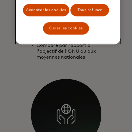
Permet aux titulaires de carte de
Accepter les cookies
Tout refuser
suivre leur comportement au fil du
temps.
Gérer les cookies
Suit l'empreinte carbone
estimée au fil du temps
Compare par rapport à
l'objectif de l'ONU ou aux
moyennes nationales