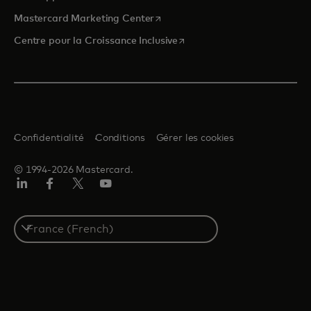
s’ouvre dans un nouvel onglet
Mastercard Marketing Center
s’ouvre dans un nouvel ongle
Centre pour la Croissance Inclusive
Confidentialité
Conditions
Gérer les cookies
© 1994-2026 Mastercard.
LinkedIn
Facebook
Twitter/X
YouTube
Select
a
country