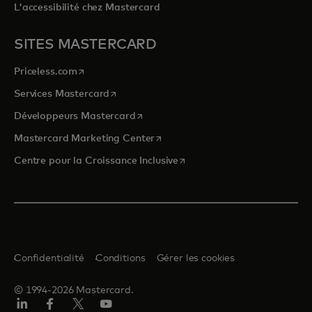
L'accessibilité chez Mastercard
SITES MASTERCARD
s’ouvre dans un nouvel onglet
Priceless.com
s’ouvre dans un nouvel onglet
Services Mastercard
s’ouvre dans un nouvel onglet
Développeurs Mastercard
s’ouvre dans un nouvel onglet
Mastercard Marketing Center
s’ouvre dans un nouvel ongle
Centre pour la Croissance Inclusive
Confidentialité
Conditions
Gérer les cookies
© 1994-2026 Mastercard.