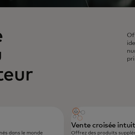
e
Of
id
u
nu
pr
eur
Vente croisée intui
nés dans le monde
Offrez des produits supplém