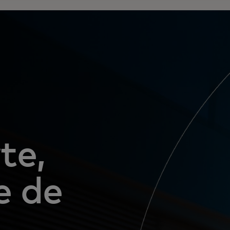
te,
e de