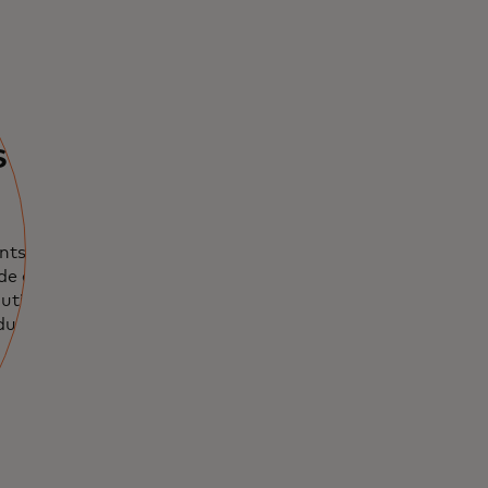
 clients
ents grâce à une
de et
tilisation, la
durables.