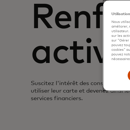
Renfo
Utilisatio
Nous utilis
améliorer,
utilisateur
sur les acti
activi
sur "Gérer 
pouvez touj
cookies" au
pouvez nota
nécessaires
Suscitez l'intérêt des consommateu
utiliser leur carte et devenez ainsi l
services financiers.