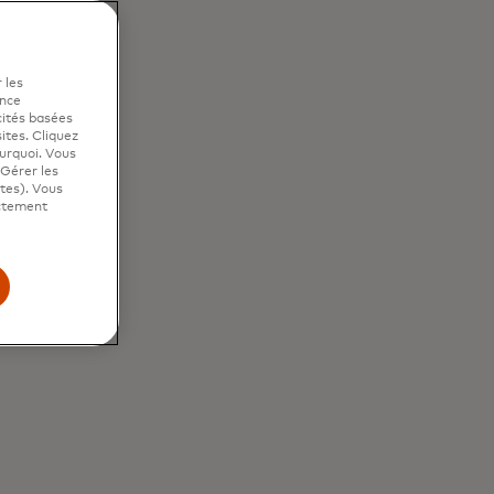
re
 les
ence
cités basées
sites. Cliquez
ourquoi. Vous
"Gérer les
ites). Vous
ictement