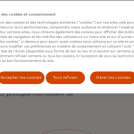
rcez vot
n des cookies et consentement
ons des cookies et des technologies similaires ("cookies") sur nos sites web pour
 mesurer leurs performances, comprendre notre audience et améliorer l'expéri
. Sur certains sites, nous utilisons également des cookies pour afficher des publi
vités de navigation et les intérêts des utilisateurs sur notre site et sur d'autres 
té
les cookies" ci-dessous pour savoir quels cookies nous utilisons sur ce site et p
ours modifier vos préférences en matière de consentement en utilisant l'outil 
 bas de l'écran (disponible sous forme de lien au lieu d'un bouton sur certains s
mment refuser certains ou tous les cookies, à l'exception de ceux qui sont str
 au bon fonctionnement du site.
Accepter les cookies
Tout refuser
Gérer les cookies
rs, encouragez-les à
eur principal fournisseur de