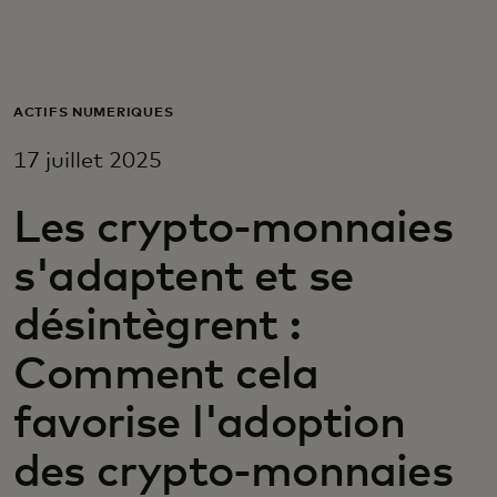
Pour vous
Pour les entreprises
ACTIFS NUMÉRIQUES
17 juillet 2025
Pour le monde
Les crypto-monnaies
Pour les innovateurs
s'adaptent et se
désintègrent :
Actualités et tendances
Comment cela
favorise l'adoption
des crypto-monnaies