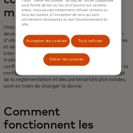
l'outil "Gérer les cookies" au bas de l'écran (disponible
sous forme de lien au lieu d'un bouton sur certains
monnaies ?
sites). Vous pouvez notamment refuser certains ou
tous les cookies, à l'exception de ceux qui sont
strictement nécessaires au bon fonctionnement du
site.
Historiquement, il a été difficile d'échanger des
devises fiduciaires et des crypto-monnaies en raison
d'obstacles techniques, d'incertitudes réglementaires
Accepter les cookies
Tout refuser
et de problèmes de sécurité. Dans le passé, des
interfaces utilisateur médiocres, des temps de
Gérer les cookies
traitement lents et un manque d'intermédiaires de
confiance étaient à l'origine de frictions et sapaient la
confiance. Les progrès récents, stimulés par la clarté
de la réglementation et des partenariats plus solides,
sont en train de changer la donne.
Comment
fonctionnent les