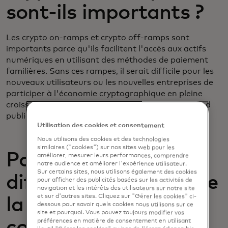
sont-ils importants ?
Les crypto on-ramps et crypto off-ramps sont
importants parce qu'ils facilitent l'accès aux actifs
numériques en utilisant des méthodes de paiement
familières. Sans ces rampes, il serait difficile pour les
nouveaux utilisateurs ou les nouvelles entreprises de
participer à l'économie cryptographique en pleine
croissance, ce qui ralentirait l'adoption par le grand
public.
Utilisation des cookies et consentement
Nous utilisons des cookies et des technologies
similaires ("cookies") sur nos sites web pour les
Pourquoi a-t-il été si
améliorer, mesurer leurs performances, comprendre
notre audience et améliorer l'expérience utilisateur.
Sur certains sites, nous utilisons également des cookies
difficile d'échanger de
pour afficher des publicités basées sur les activités de
navigation et les intérêts des utilisateurs sur notre site
et sur d'autres sites. Cliquez sur "Gérer les cookies" ci-
la monnaie fiduciaire
dessous pour savoir quels cookies nous utilisons sur ce
site et pourquoi. Vous pouvez toujours modifier vos
contre des crypto-
préférences en matière de consentement en utilisant