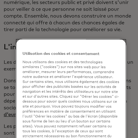
numérique, les secteurs public et privé doivent s'unir
pour veiller à ce que personne ne soit laissé pour
compte. Ensemble, nous devons construire un monde
connecté qui offre à chacun des chances égales de
tirer parti de la technologie pour améliorer sa vie.
L'inclusion par l'aide sociale
Utilisation des cookies et consentement
Les décaissements des gouvernements constituent un
Nous utilisons des cookies et des technologies
similaires ("cookies") sur nos sites web pour les
exemple de progrès significatif.
améliorer, mesurer leurs performances, comprendre
notre audience et améliorer l'expérience utilisateur.
Dans un contexte économique difficile, les Européens
Sur certains sites, nous utilisons également des cookies
se tournent de plus en plus vers leurs gouvernements
pour afficher des publicités basées sur les activités de
navigation et les intérêts des utilisateurs sur notre site
pour obtenir un soutien financier. En 2020, les
et sur d'autres sites. Cliquez sur "Gérer les cookies" ci-
dépenses totales pour les prestations de protection
dessous pour savoir quels cookies nous utilisons sur ce
site et pourquoi. Vous pouvez toujours modifier vos
sociale dans l'UE
s'élev aient à plus de 4 milliards
préférences en matière de consentement en utilisant
d'euros,
soit 30,4% du PIB total.
l'outil "Gérer les cookies" au bas de l'écran (disponible
sous forme de lien au lieu d'un bouton sur certains
Les paiements d'aide sociale effectués en espèces
sites). Vous pouvez notamment refuser certains ou
tous les cookies, à l'exception de ceux qui sont
sont plus lents que ceux effectués par voie
strictement nécessaires au bon fonctionnement du