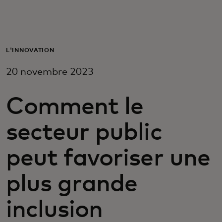
Pour vous
Pour les entreprises
L'INNOVATION
20 novembre 2023
Pour le monde
Comment le
Pour les innovateurs
secteur public
Actualités et tendances
peut favoriser une
plus grande
inclusion