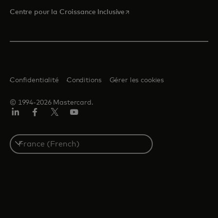
s’ouvre dans un nouvel ongle
Centre pour la Croissance Inclusive
Confidentialité
Conditions
Gérer les cookies
© 1994-2026 Mastercard.
LinkedIn
Facebook
Twitter/X
YouTube
Select
a
country