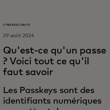
Pour vous
Pour les entreprises
CYBERSÉCURITÉ
29 août 2024
Pour le monde
Qu'est-ce qu'un passe
Pour les innovateurs
? Voici tout ce qu'il
faut savoir
Actualités et tendances
Les Passkeys sont des
identifiants numériques