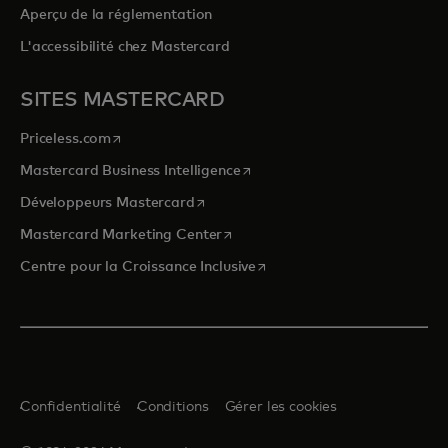
Aperçu de la réglementation
L'accessibilité chez Mastercard
SITES MASTERCARD
s’ouvre dans un nouvel onglet
Priceless.com
s’ouvre dans un nouvel onglet
Mastercard Business Intelligence
s’ouvre dans un nouvel onglet
Développeurs Mastercard
s’ouvre dans un nouvel onglet
Mastercard Marketing Center
s’ouvre dans un nouvel ongle
Centre pour la Croissance Inclusive
Confidentialité
Conditions
Gérer les cookies