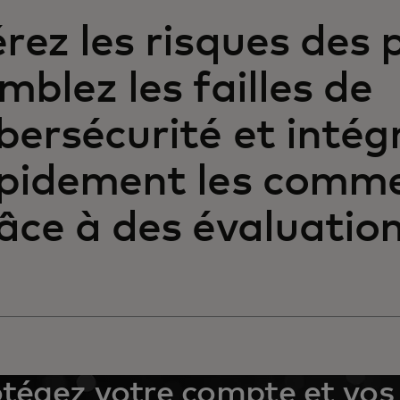
rez les risques des 
mblez les failles de
bersécurité et intég
pidement les comm
âce à des évaluation
tégez votre compte et vos 