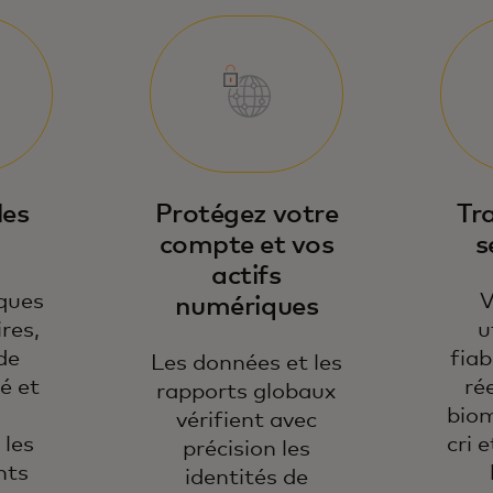
les
Protégez votre
Tr
compte et vos
s
actifs
sques
V
numériques
res,
u
 de
fia
Les données et les
é et
ré
rapports globaux
biom
vérifient avec
 les
cri 
précision les
nts
identités de