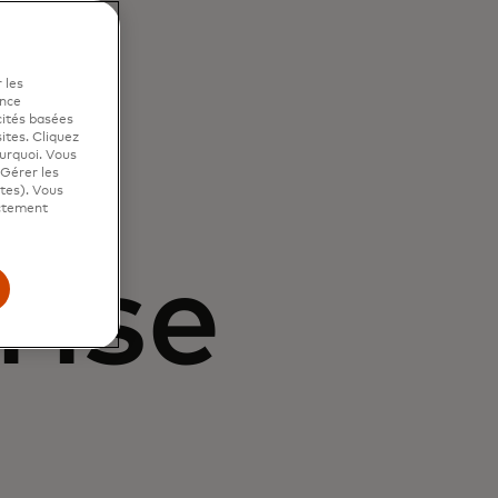
 les
ence
cités basées
e
sites. Cliquez
ourquoi. Vous
"Gérer les
ites). Vous
ictement
rise