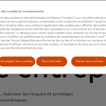
n des cookies et consentement
ons des cookies et des technologies similaires ("cookies") sur nos sites web pour
 mesurer leurs performances, comprendre notre audience et améliorer l'expéri
. Sur certains sites, nous utilisons également des cookies pour afficher des publi
ection d
vités de navigation et les intérêts des utilisateurs sur notre site et sur d'autres 
les cookies" ci-dessous pour savoir quels cookies nous utilisons sur ce site et p
ours modifier vos préférences en matière de consentement en utilisant l'outil 
 bas de l'écran (disponible sous forme de lien au lieu d'un bouton sur certains s
mment refuser certains ou tous les cookies, à l'exception de ceux qui sont str
 au bon fonctionnement du site.
e entrep
Accepter les cookies
Tout refuser
Gérer les cookies
 réduisez les risques et protégez
s numériques.