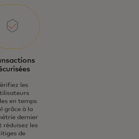
ansactions
écurisées
érifiez les
tilisateurs
bles en temps
el grâce à la
étrie dernier
et réduisez les
litiges de