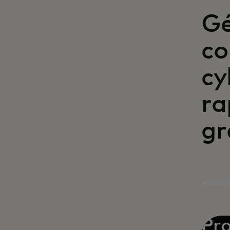
Gé
co
cy
ra
gr
Pro