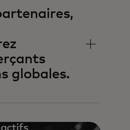
partenaires,
rez
erçants
s globales.
actifs