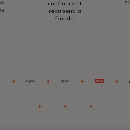
es
t
confiance et
ns
réduisent la
.
fraude.