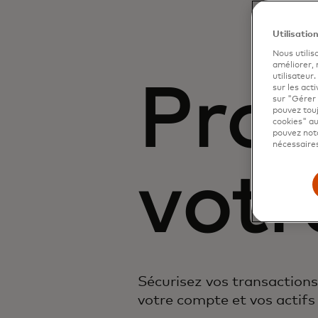
Utilisatio
Nous utilis
améliorer,
utilisateur
Prot
sur les acti
sur "Gérer 
pouvez touj
cookies" au
pouvez nota
nécessaires
votr
Sécurisez vos transactions,
votre compte et vos actif