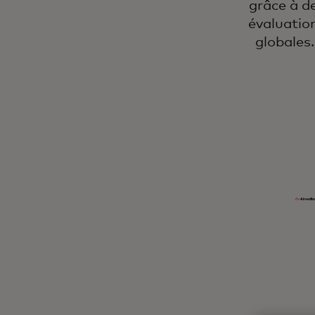
grâce à d
évaluatio
globales