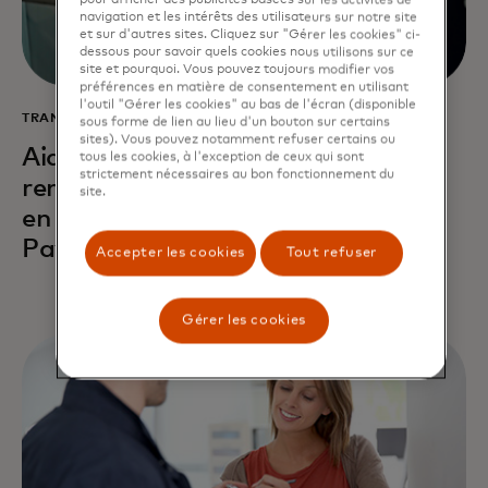
pour afficher des publicités basées sur les activités de
navigation et les intérêts des utilisateurs sur notre site
et sur d'autres sites. Cliquez sur "Gérer les cookies" ci-
dessous pour savoir quels cookies nous utilisons sur ce
site et pourquoi. Vous pouvez toujours modifier vos
préférences en matière de consentement en utilisant
l'outil "Gérer les cookies" au bas de l'écran (disponible
TRANSPORT
sous forme de lien au lieu d'un bouton sur certains
sites). Vous pouvez notamment refuser certains ou
Aidez les consommateurs à se
tous les cookies, à l'exception de ceux qui sont
strictement nécessaires au bon fonctionnement du
rendre à leur prochaine destination
site.
en utilisant la technologie Tap to
Pay à la billetterie.
Accepter les cookies
Tout refuser
Gérer les cookies