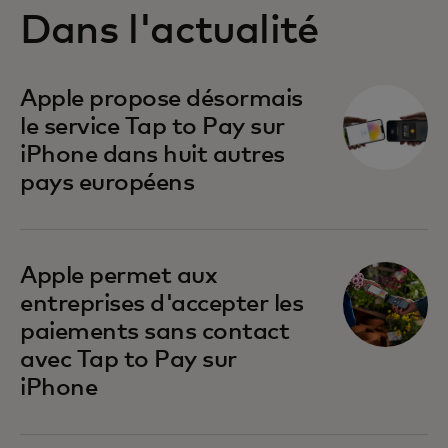
Dans l'actualité
s’ouvre dans un nouvel onglet
Apple propose désormais
le service Tap to Pay sur
iPhone dans huit autres
pays européens
s’ouvre dans un nouvel onglet
Apple permet aux
entreprises d'accepter les
paiements sans contact
avec Tap to Pay sur
iPhone