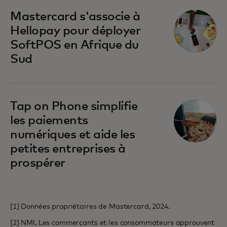
s’ouvre dans un nouvel onglet
Mastercard s'associe à
Hellopay pour déployer
SoftPOS en Afrique du
Sud
s’ouvre dans un nouvel onglet
Tap on Phone simplifie
les paiements
numériques et aide les
petites entreprises à
prospérer
[1] Données propriétaires de Mastercard, 2024.
[2] NMI, Les commerçants et les consommateurs approuvent