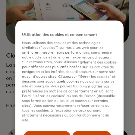
Utilisation des cookies et consentement
Nous utilisons des cookies et des technologies
similaires ("cookies") sur nos sites web pour les
améliorer, mesurer leurs performances, comprendre
Cloud Commerce
notre audience et améliorer l'expérience utilisateur.
Sur certains sites, nous utilisons également des cookies
La solution d'acceptation logicielle native dans le
pour afficher des publicités basées sur les activités de
cloud de Mastercard combine les technologies Tap
navigation et les intérêts des utilisateurs sur notre site
et sur d'autres sites. Cliquez sur "Gérer les cookies" ci-
on Phone, Pay by Link, Click to Pay et plus encore,
dessous pour savoir quels cookies nous utilisons sur ce
permettant une acceptation simple des
site et pourquoi. Vous pouvez toujours modifier vos
commerçants physiques et numériques.
préférences en matière de consentement en utilisant
l'outil "Gérer les cookies" au bas de l'écran (disponible
sous forme de lien au lieu d'un bouton sur certains
En savoir plus
sites). Vous pouvez notamment refuser certains ou
tous les cookies, à l'exception de ceux qui sont
strictement nécessaires au bon fonctionnement du
site.