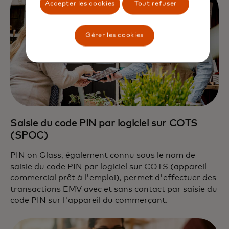
Accepter les cookies
Tout refuser
Gérer les cookies
Saisie du code PIN par logiciel sur COTS
(SPOC)
PIN on Glass, également connu sous le nom de
saisie du code PIN par logiciel sur COTS (appareil
commercial prêt à l'emploi), permet d'effectuer des
transactions EMV avec et sans contact par saisie du
code PIN sur l'appareil du commerçant.