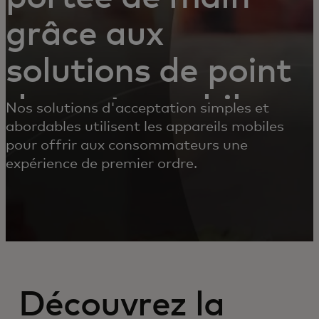
grâce aux
solutions de point
de vente mobiles
Nos solutions d'acceptation simples et
abordables utilisent les appareils mobiles
pour offrir aux consommateurs une
expérience de premier ordre.
Découvrez la